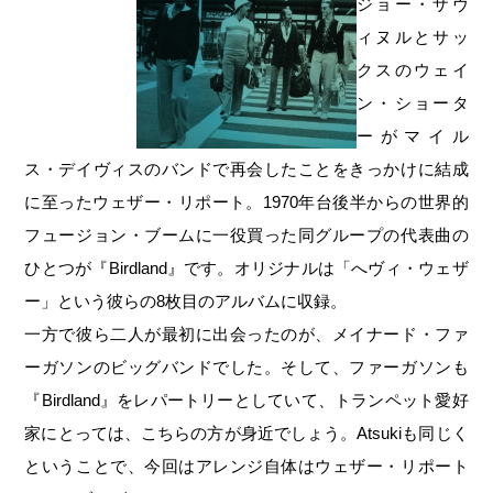
ジョー・ザヴ
ィヌルとサッ
クスのウェイ
ン・ショータ
ーがマイル
ス・デイヴィスのバンドで再会したことをきっかけに結成
に至ったウェザー・リポート。1970年台後半からの世界的
フュージョン・ブームに一役買った同グループの代表曲の
ひとつが『Birdland』です。オリジナルは「へヴィ・ウェザ
ー」という彼らの8枚目のアルバムに収録。
一方で彼ら二人が最初に出会ったのが、メイナード・ファ
ーガソンのビッグバンドでした。そして、ファーガソンも
『Birdland』をレパートリーとしていて、トランペット愛好
家にとっては、こちらの方が身近でしょう。Atsukiも同じく
ということで、今回はアレンジ自体はウェザー・リポート