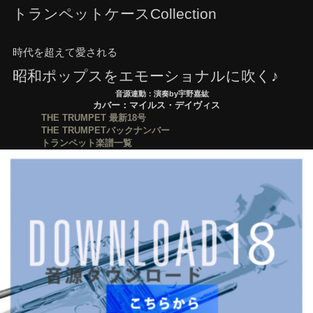
トランペットケースCollection
時代を超えて愛される
昭和ポップスをエモーショナルに吹く♪
音源連動：演奏by宇野嘉紘
カバー：マイルス・デイヴィス
THE TRUMPET 最新18号
THE TRUMPETバックナンバー
トランペット楽譜一覧