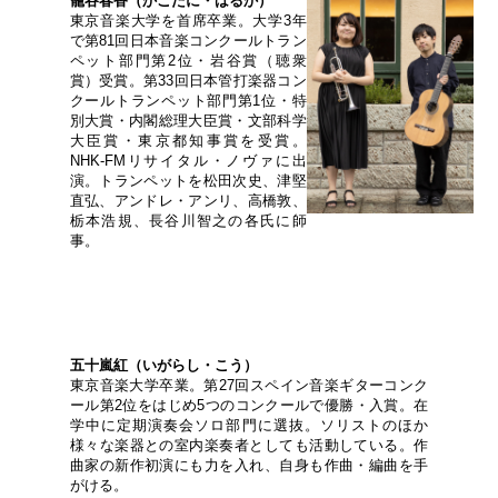
籠谷春香（かごたに・はるか）
東京音楽大学を首席卒業。大学3年
で第81回日本音楽コンクールトラン
ペット部門第2位・岩谷賞（聴衆
賞）受賞。第33回日本管打楽器コン
クールトランペット部門第1位・特
別大賞・内閣総理大臣賞・文部科学
大臣賞・東京都知事賞を受賞。
NHK-FMリサイタル・ノヴァに出
演。トランペットを松田次史、津堅
直弘、アンドレ・アンリ、高橋敦、
栃本浩規、長谷川智之の各氏に師
事。
五十嵐紅（いがらし・こう）
東京音楽大学卒業。第27回スペイン音楽ギターコンク
ール第2位をはじめ5つのコンクールで優勝・入賞。在
学中に定期演奏会ソロ部門に選抜。ソリストのほか
様々な楽器との室内楽奏者としても活動している。作
曲家の新作初演にも力を入れ、自身も作曲・編曲を手
がける。