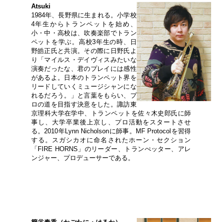
Atsuki
1984年、長野県に生まれる。小学校
4年生からトランペットを始め、
小・中・高校は、吹奏楽部でトラン
ペットを学ぶ。高校3年生の時、日
野皓正氏と共演。その際に日野氏よ
り「マイルス・デイヴィスみたいな
演奏だったな、君のプレイには感性
があるよ。日本のトランペット界を
リードしていくミュージシャンにな
れるだろう。」と言葉をもらい、プ
ロの道を目指す決意をした。諏訪東
京理科大学在学中、トランペットを佐々木史郎氏に師
事し、大学卒業後上京し、プロ活動をスタートさせ
る。2010年Lynn Nicholsonに師事。MF Protocolを習得
する。スガシカオに命名されたホーン・セクション
「FIRE HORNS」のリーダー、トランぺッター、アレ
ンジャー、プロデューサーである。