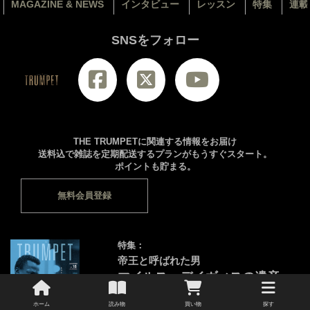
MAGAZINE & NEWS
インタビュー
レッスン
特集
連載
SNSをフォロー
THE TRUMPETに関連する情報をお届け
送料込で雑誌を定期配送するプランがもうすぐスタート。
ポイントも貯まる。
無料会員登録
特集：
帝王と呼ばれた男
マイルス・デイヴィスの遺産
あなたにピッタリのモデルを見つけよ
ホーム
読み物
買い物
探す