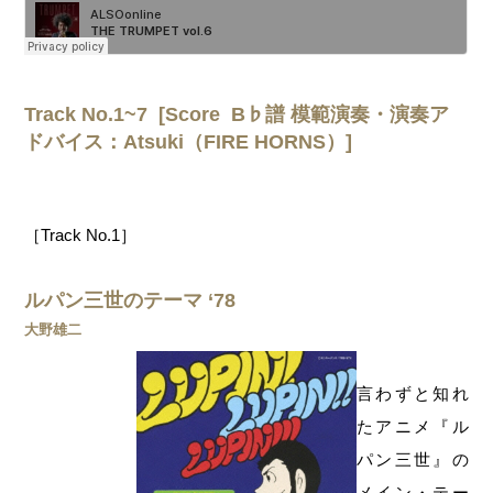
Track No.1~7 [Score B♭譜 模範演奏・演奏ア
ドバイス：Atsuki（FIRE HORNS）]
［Track No.1］
ルパン三世のテーマ ‘78
大野雄二
言わずと知れ
たアニメ『ル
パン三世』の
メイン・テー