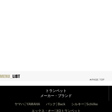
トランペット
メーカー・ブランド
ヤマハ│YAMAHA
バック│Back
シルキー│Schilke
エックス・オー│XOトランペット