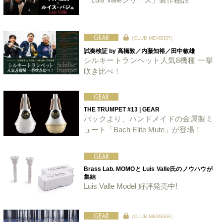
［CLUB MEMBER］
試奏検証 by 高橋敦／内藤知裕／田中敏雄
シルキートランペット人気8機種 一挙
吹き比べ！
THE TRUMPET #13 | GEAR
バックより、ハンドメイドの金属製ミ
ュート「Bach Elite Mute」が登場！
Brass Lab. MOMOと Luis Valle氏のノウハウが
集結
Luis Valle Model 好評発売中!
［CLUB MEMBER］