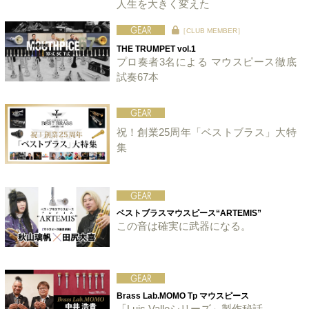
人生を大きく変えた
［CLUB MEMBER］
THE TRUMPET vol.1
プロ奏者3名による マウスピース徹底
試奏67本
祝！創業25周年「ベストブラス」大特
集
ベストブラスマウスピース“ARTEMIS”
この音は確実に武器になる。
Brass Lab.MOMO Tp マウスピース
「Luis Valleシリーズ」製作秘話