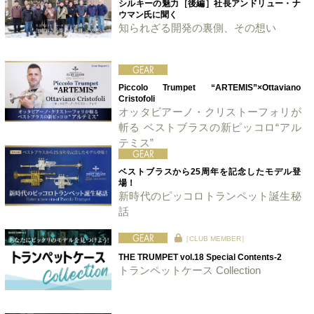
シルキーの魅力［後編］社長アンドリュー・ナ
ウマン氏に聞く
知られざる開発の裏側、その想い
Piccolo Trumpet “ARTEMIS”×Ottaviano
Cristofoli
オッタビアーノ・クリストーフォリが
斬る ベストブラスの新ピッコロ“アル
テミス”
ベストブラスから25周年を記念したモデル登
場！
新時代のピッコロトランペット誕生秘
話
［CLUB MEMBER］
THE TRUMPET vol.18 Special Contents-2
トランペットケース Collection