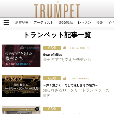
新着記事
アーティスト
楽器/製品
レッスン
音楽
イ
トランペット記事一覧
［CLUB MEMBER］
Gear of Miles
帝王の“声”を支えた機材たち
［CLUB MEMBER］
～深く温かく、そして逞しきその魅力～
知られざるロータリートランペットの
世界