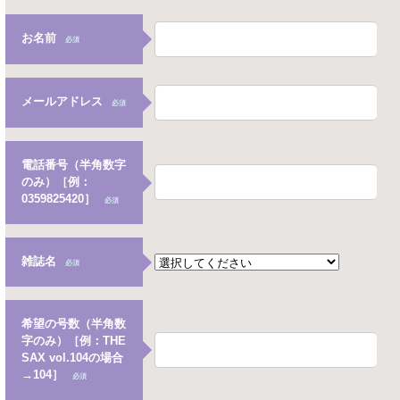
お名前
必須
メールアドレス
必須
電話番号（半角数字
のみ）［例：
0359825420］
必須
雑誌名
必須
希望の号数（半角数
字のみ）［例：THE
SAX vol.104の場合
→104］
必須