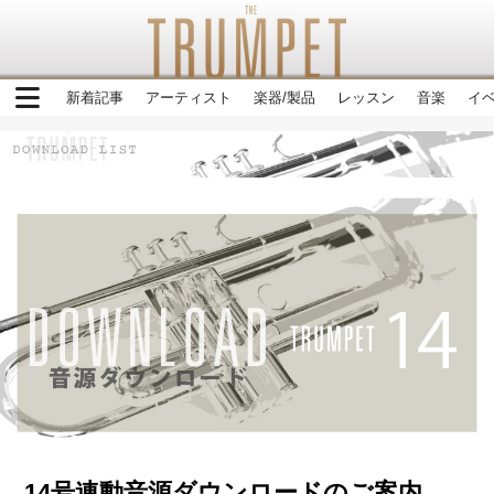
新着記事
アーティスト
楽器/製品
レッスン
音楽
イ
14号連動音源ダウンロードのご案内