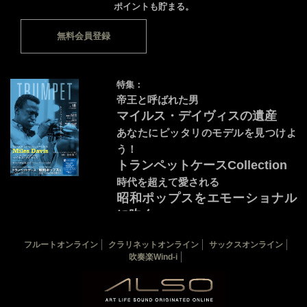
ポイントも貯まる。
無料会員登録
特集：
帝王と呼ばれた男
マイルス・デイヴィスの遺産
あなたにピッタリのモデルを見つけよ
う！
トランペットケースCollection
時代を超えて愛される
昭和ポップスをエモーショナル
に吹く♪
音源連動：演奏by宇野嘉紘
カバー：マイルス・デイヴィス
フルートオンライン
クラリネットオンライン
サックスオンライン
吹奏楽Wind-i
THE TRUMPET 最新18号
THE TRUMPETバックナンバー
トランペット楽譜一覧