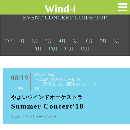
EVENT CONCERT GUIDE TOP
2019│
1月
2月
3月
4月
5月
6月
7月
8月
9月
10月
11月
12月
Classic,Pop
08/19
千葉@行徳文化ホールI&I
開場 13:30 、開演 14:00 無
Sun.
料
やよいウインドオーケストラ
Summer Concert'18
やよいウインドオーケストラ