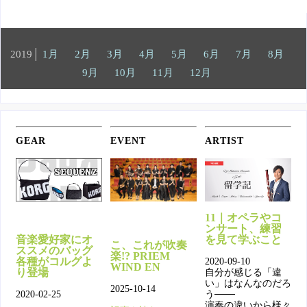
2019│
1月
2月
3月
4月
5月
6月
7月
8月
9月
10月
11月
12月
GEAR
EVENT
ARTIST
11｜オペラやコ
ンサート、練習
音楽愛好家にオ
を見て学ぶこと
こ、これが吹奏
ススメのバッグ
楽!? PRIEM
各種がコルグよ
2020-09-10
WIND EN
り登場
自分が感じる「違
い」はなんなのだろ
2025-10-14
2020-02-25
う───
演奏の違いから様々