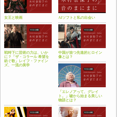
女王と映画
AIソフトと私の出会い
戦時下に芸術の力は、いか
中国が放つ先進的ヒロイン
に？「ザ・コラール 希望を
像とは？
紡ぐ歌」レイフ・ファイン
ズ、一流の美学
「エレノアって、グレイ
ト。」嘘から始まる美しい
物語とは？