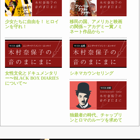
少女たちに自由を！ ヒロイ
移民の国、アメリカと映画
ンを守れ！
の関係～アカデミー賞ノミ
ネート作品から～
女性文化とドキュメンタリ
シネマカウンセリング
ー〜BLACK BOX DIARIES
について〜
独裁者の時代、チャップリ
ンとロマのルーツを求めて