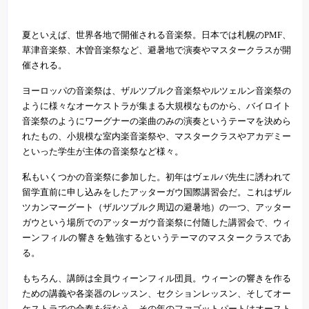
夏といえば、世界各地で開催される音楽祭。日本では札幌のPMF、
草津音楽祭、木曽音楽祭など、避暑地で演奏やマスタークラスが開
催される。
ヨーロッパの音楽祭は、ザルツブルク音楽祭やルツェルン音楽祭の
ように様々なオーケストラが集まる大規模なものから、バイロイト
音楽祭のようにワーグナーの楽曲のみの演奏というテーマを決めら
れたもの、小規模な室内楽音楽祭や、マスタークラスやアカデミー
といった学生が主体の音楽祭など様々。
私もいくつかの音楽祭に参加した。初年はヴェルバ先生に誘われて
留学直前に申し込みをしたアッターガウ国際講習会だ。これはザル
ツカンマーグート（ザルツブルク周辺の避暑地）の一つ、アッター
ガウという場所でのアッターガウ音楽祭に付随した講習会で、ウィ
ーンフィルの響きを勉強するというテーマのマスタークラスであ
る。
もちろん、講師は全員ウィーンフィル団員。ウィーンの響きを作る
ための講義や各楽器のレッスン、セクションレッスン、そしてオー
ケストラでの合奏を行なう。その年のファゴットパートはオースト