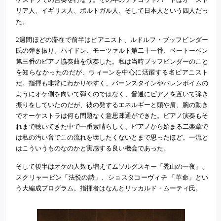
リア人、イギリス人、ポルトガル人、そして日本人という四人だっ
た。
2週間ほどの滞在で前半はピアニスト、ルドルフ・ブッフビンダー
氏の弾き振り。ハイドン、モーツァルト第二十一番、ベートーベン
第三番のピアノ協奏曲を演奏した。私は当時ブッフビンダーのこと
を知らなかったのだが、ウィーンを中心に活躍する名ピアニスト
だ。指揮も非常にわかりやすく、バーンスタインやバレンボイムの
ようにオケ側を向いて弾くのではなく、普通にピアノを置いて弾き
振りをしていたのだが、彼の発するエネルギーと頭や肩、腕の動き
でオーケストラは何も問題なく意思疎通ができた。ピアノ演奏もそ
れまで聴いてきた中で一番素晴らしく、ピアノから始まる二楽章で
は私の汚い音でこの流れを壊したくないとまで思ったほど。一流と
はこういうものなのかと実感する良い機会であった。
そして後半はオケの人数も増えてムソルグスキー「禿山の一夜」、
スクリャービン「法悦の詩」、ショスタコーヴィチ 「革命」とい
う大編成プログラム。指揮者はなんとリッカルド・ムーティ氏。