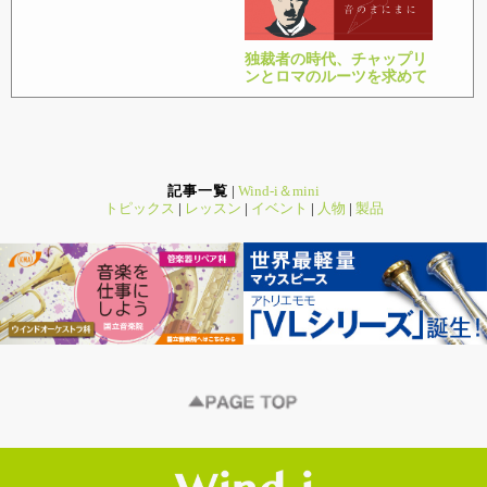
独裁者の時代、チャップリ
ンとロマのルーツを求めて
記事一覧
|
Wind-i＆mini
トピックス
|
レッスン
|
イベント
|
人物
|
製品