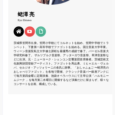
蛯澤 亮
Ryo Ebisawa
茨城県笠間市出身。笠間小学校にてコルネットを始め、笠間中学校でトラ
ンペット、下妻第一高等学校でファゴットを始める。国立音楽大学卒業。
ウィーン音楽院私立大学修士課程を最優秀の成績で修了。バーゼル音楽大
学研究科修了。 ザルツブルク音楽祭、アッターガウ音楽祭、草津音楽祭な
どに出演。元・ニューヨーク・シェンユン交響楽団首席奏者。茨城芸術文
化振興財団登録アーティスト。ファゴットを馬込勇、ミヒャエル・ヴェル
バ、セルジオ・アッツォリーニの各氏に師事。 「おしゃふぁご 〜蛯澤亮の
おしゃべりファゴット」を各地で開催、クラシック音楽バー銀座アンクに
て毎月第四金曜に定期演奏、池袋オペラハウスにて主宰公演「ハルモニー
ムジーク 」を毎月第二水曜日に開催するなど演奏だけに留まらず、様々な
コンサートを企画、構成している。