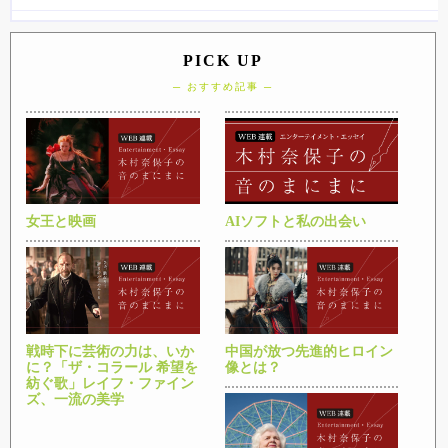
PICK UP
─ おすすめ記事 ─
女王と映画
AIソフトと私の出会い
戦時下に芸術の力は、いか
中国が放つ先進的ヒロイン
に？「ザ・コラール 希望を
像とは？
紡ぐ歌」レイフ・ファイン
ズ、一流の美学