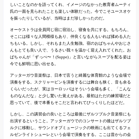
しいことなのかを語ってくれ、イメージのなかった教育者ムーティ
氏の一面を見られたことも楽しい体験だった。今でこそユースオケ
を振ったりしているが、当時はまだ珍しかったのだ。
オーケストラは全員同じ宿に宿泊し、寝食を共にする。もちろん、
そこには様々な人間模様もあり、仲良くなる人もいれば揉める人た
ちもいる。しかし、それもまた人生勉強。宿のおばちゃんやおじさ
んもとても良い人で、うるさい我々を温かく迎え入れてくれた。お
ばちゃんが「ずっぺ〜！(Suppe)」と言いながらスープを配る姿は
今でも鮮明に思い出せる。
アッターガウ音楽祭は、日本で言うと綺麗な体育館のような会場で
演奏をする。スクリャービンを演奏するには舞台も狭く、音も余る
くらいだったが、実はヨーロッパはそういう会場も多く、「こんな
ものなんだな」と少し驚いた覚えがある。最初はただの練習場だと
思っていて、後で本番もそこだと言われてびっくりしたほどだ。
しかし、この講習会の良いところは最後にザルツブルク音楽祭にも
出演するということ。アッターガウでのコンサートの後はザルツブ
ルクに移動し、サウンドオブミュージックの映画にも出てくるフェ
ルゼンライトシューレという会場で演奏をする。ここは昔からの会