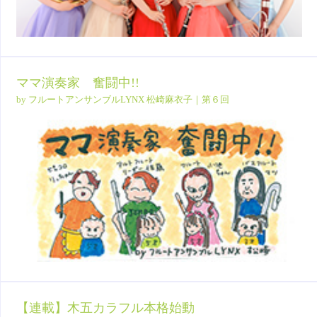
ママ演奏家 奮闘中!!
by フルートアンサンブルLYNX 松崎麻衣子｜第６回
【連載】木五カラフル本格始動