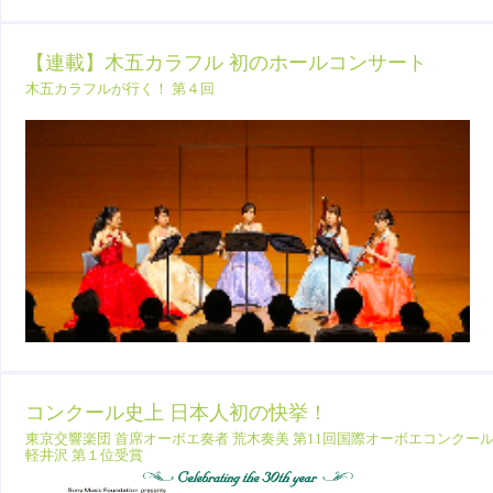
【連載】木五カラフル 初のホールコンサート
木五カラフルが行く！ 第４回
コンクール史上 日本人初の快挙！
東京交響楽団 首席オーボエ奏者 荒木奏美 第11回国際オーボエコンクー
軽井沢 第１位受賞