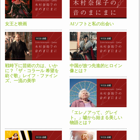
女王と映画
AIソフトと私の出会い
戦時下に芸術の力は、いか
中国が放つ先進的ヒロイン
に？「ザ・コラール 希望を
像とは？
紡ぐ歌」レイフ・ファイン
ズ、一流の美学
「エレノアって、グレイ
ト。」嘘から始まる美しい
物語とは？