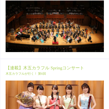
【連載】木五カラフル Springコンサート
木五カラフルが行く！ 第6回