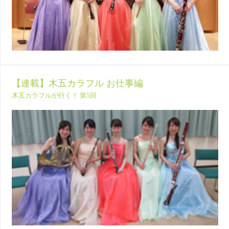
【連載】木五カラフル お仕事編
木五カラフルが行く！ 第5回