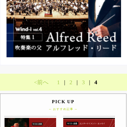
<前へ
1
|
2
|
3
|
4
PICK UP
─ おすすめ記事 ─