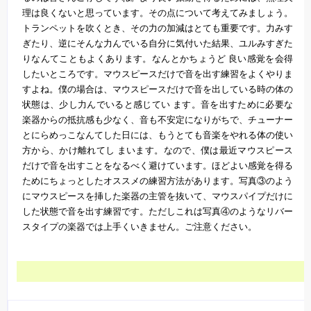
理は良くないと思っています。その点について考えてみましょう。
トランペットを吹くとき、その力の加減はとても重要です。力みす
ぎたり、逆にそんな力んでいる自分に気付いた結果、ユルみすぎた
りなんてこともよくあります。なんとかちょうど 良い感覚を会得
したいところです。マウスピースだけで音を出す練習をよくやりま
すよね。僕の場合は、マウスピースだけで音を出している時の体の
状態は、少し力んでいると感じてい ます。音を出すために必要な
楽器からの抵抗感も少なく、音も不安定になりがちで、チューナー
とにらめっこなんてした日には、もうとても音楽をやれる体の使い
方から、かけ離れてし まいます。なので、僕は最近マウスピース
だけで音を出すことをなるべく避けています。ほどよい感覚を得る
ためにちょっとしたオススメの練習方法があります。写真③のよう
にマウスピースを挿した楽器の主管を抜いて、マウスパイプだけに
した状態で音を出す練習です。ただしこれは写真④のようなリバー
スタイプの楽器では上手くいきません。ご注意ください。