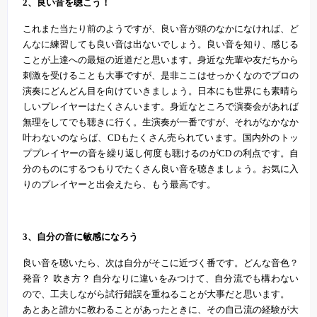
2、良い音を聴こう！
これまた当たり前のようですが、良い音が頭のなかになければ、ど
んなに練習しても良い音は出ないでしょう。良い音を知り、感じる
ことが上達への最短の近道だと思います。身近な先輩や友だちから
刺激を受けることも大事ですが、是非ここはせっかくなのでプロの
演奏にどんどん目を向けていきましょう。日本にも世界にも素晴ら
しいプレイヤーはたくさんいます。身近なところで演奏会があれば
無理をしてでも聴きに行く。生演奏が一番ですが、それがなかなか
叶わないのならば、CDもたくさん売られています。国内外のトッ
ププレイヤーの音を繰り返し何度も聴けるのがCD の利点です。自
分のものにするつもりでたくさん良い音を聴きましょう。お気に入
りのプレイヤーと出会えたら、もう最高です。
3、自分の音に敏感になろう
良い音を聴いたら、次は自分がそこに近づく番です。どんな音色？
発音？ 吹き方？ 自分なりに違いをみつけて、自分流でも構わない
ので、工夫しながら試行錯誤を重ねることが大事だと思います。
あとあと誰かに教わることがあったときに、その自己流の経験が大