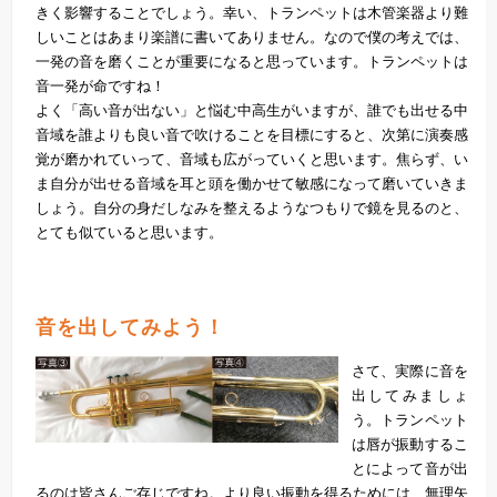
きく影響することでしょう。幸い、トランペットは木管楽器より難
しいことはあまり楽譜に書いてありません。なので僕の考えでは、
一発の音を磨くことが重要になると思っています。トランペットは
音一発が命ですね！
よく「高い音が出ない」と悩む中高生がいますが、誰でも出せる中
音域を誰よりも良い音で吹けることを目標にすると、次第に演奏感
覚が磨かれていって、音域も広がっていくと思います。焦らず、い
ま自分が出せる音域を耳と頭を働かせて敏感になって磨いていきま
しょう。自分の身だしなみを整えるようなつもりで鏡を見るのと、
とても似ていると思います。
音を出してみよう！
さて、実際に音を
出してみましょ
う。トランペット
は唇が振動するこ
とによって音が出
るのは皆さんご存じですね。より良い振動を得るためには、無理矢