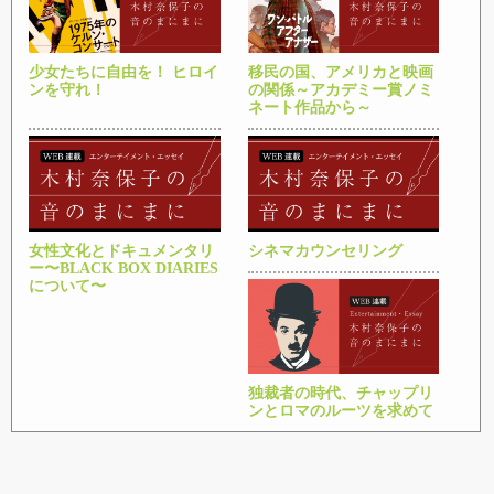
少女たちに自由を！ ヒロイ
移民の国、アメリカと映画
ンを守れ！
の関係～アカデミー賞ノミ
ネート作品から～
女性文化とドキュメンタリ
シネマカウンセリング
ー〜BLACK BOX DIARIES
について〜
独裁者の時代、チャップリ
ンとロマのルーツを求めて