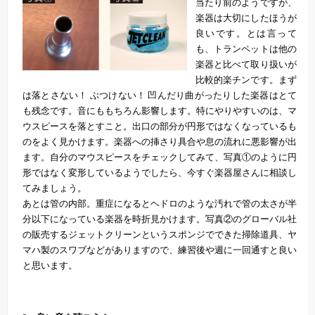
当たり前のようですが、
楽器は大切にしたほうが
良いです。とは言って
も、トランペットは他の
楽器と比べて取り扱いが
比較的楽チンです。まず
は落とさない！ ぶつけない！ 凹んだり曲がったりした楽器はとて
も残念です。音にももちろん影響します。特にやりやすいのは、マ
ウスピースを落とすこと。出口の部分が円形ではなくなっているも
のをよく見かけます。楽器への挿さり具合や息の流れに悪影響が出
ます。自分のマウスピースをチェックしてみて、写真①のように円
形ではなく変形しているようでしたら、今すぐ楽器屋さんに相談し
てみましょう。
あとは管の内部。重症になるとヘドロのような汚れで管の太さが半
分以下になっている楽器を時折見かけます。写真②のグローバル社
の販売するジェットクリーンというスポンジでできた掃除道具、ヤ
マハ製のスワブなどがありますので、練習後や週に一回通すと良い
と思います。