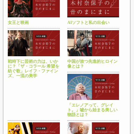
女王と映画
AIソフトと私の出会い
戦時下に芸術の力は、いか
中国が放つ先進的ヒロイン
に？「ザ・コラール 希望を
像とは？
紡ぐ歌」レイフ・ファイン
ズ、一流の美学
「エレノアって、グレイ
ト。」嘘から始まる美しい
物語とは？