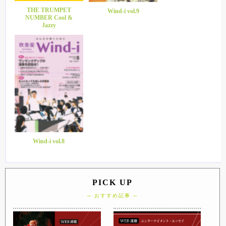
THE TRUMPET
Wind-i vol.9
NUMBER Cool &
Jazzy
Wind-i vol.8
PICK UP
─ おすすめ記事 ─