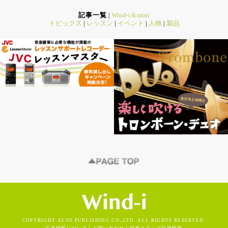
記事一覧
|
Wind-i＆mini
トピックス
|
レッスン
|
イベント
|
人物
|
製品
COPYRIGHT ALSO PUBLISHING CO.,LTD. ALL RIGHTS RESERVED.