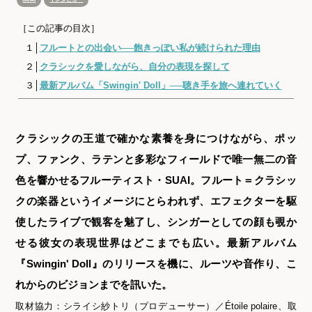
［この記事の目次］
１│
フルートとの出会い──飽きっぽい私が続けられた理由
２│
クラシックを愛しながら、自分の表現を探して
３│
最新アルバム「Swingin' Doll」──聴き手を旅へ連れていく
クラシックの王道で確かな素養を身につけながら、ポッ
プ、ファンク、ラテンと多彩なフィールドで唯一無二の音
色を響かせるフルーティスト・SUAI。フルート＝クラシッ
クの楽器というイメージにとらわれず、エフェクターを駆
使したライブで観客を魅了し、シンガーとしての顔も覗か
せる彼女の表現世界はどこまでも広い。最新アルバム
『Swingin' Doll』のリリースを機に、ルーツや音作り、こ
れからのビジョンまでを訊いた。
取材協力：シライシ紗トリ（プロデューサー）／Étoile polaire、取