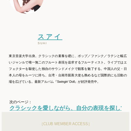
スアイ
SUAI
東京音楽大学出身。クラシックの素養を礎に、ポップ／ファンク／ラテンと幅広
いジャンルで唯一無二のフルート表現を追求するフルーティスト。ライブではエ
フェクターを駆使した独自のサウンドメイクで観客を魅了する。中国人の父・日
本人の母をルーツに持ち、台湾・台南市親善大使も務めるなど国際的にも活動の
場を広げている。最新アルバム『Swingin' Doll』が好評発売中。
次のページ：
クラシックを愛しながら、自分の表現を探して
［CLUB MEMBER ACCESS］