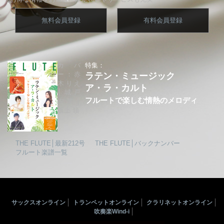
無料会員登録
有料会員登録
カバ
特集：
ー：赤
ラテン・ミュージック
木りえ
ア・ラ・カルト
│城戸
フルートで楽しむ情熱のメロディ
夕果│
坂上 領
THE FLUTE│最新212号
THE FLUTE│バックナンバー
フルート楽譜一覧
サックスオンライン
トランペットオンライン
クラリネットオンライン
吹奏楽Wind-i