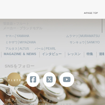
管楽器＞フルート
メーカー・ブランドモデル
ヤマハ│YAMAHA
ムラマツ│MURAMATSU
ミヤザワ│MIYAZAWA
サンキョウ│SANKYO
アルタス│ALTUS
パール│PEARL
MAGAZINE ＆ NEWS
インタビュー
レッスン
特集
連
SNSをフォロー
THE FLUTE CLUB会員のみなさまには、
お得な情報をお届け、限定特典やサービスも充実