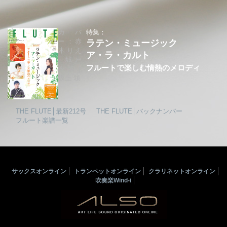
カバ
特集：
ー：赤
ラテン・ミュージック
木りえ
ア・ラ・カルト
│城戸
フルートで楽しむ情熱のメロディ
夕果│
坂上 領
THE FLUTE│最新212号
THE FLUTE│バックナンバー
フルート楽譜一覧
サックスオンライン
トランペットオンライン
クラリネットオンライン
吹奏楽Wind-i