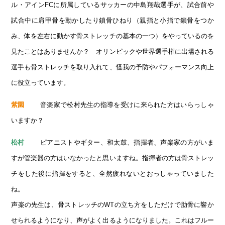
ル・アインFCに所属しているサッカーの中島翔哉選手が、試合前や
試合中に肩甲骨を動かしたり鎖骨ひねり（親指と小指で鎖骨をつか
み、体を左右に動かす骨ストレッチの基本の一つ）をやっているのを
見たことはありませんか？ オリンピックや世界選手権に出場される
選手も骨ストレッチを取り入れて、怪我の予防やパフォーマンス向上
に役立っています。
音楽家で松村先生の指導を受けに来られた方はいらっしゃ
紫園
いますか？
ピアニストやギター、和太鼓、指揮者、声楽家の方がいま
松村
すが管楽器の方はいなかったと思いますね。指揮者の方は骨ストレッ
チをした後に指揮をすると、全然疲れないとおっしゃっていました
ね。
声楽の先生は、骨ストレッチのWTの立ち方をしただけで肋骨に響か
せられるようになり、声がよく出るようになりました。これはフルー