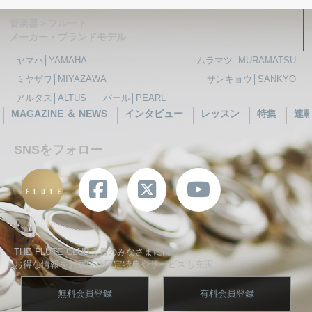
管楽器＞フルート
メーカー・ブランドモデル
ヤマハ│YAMAHA
ムラマツ│MURAMATSU
ミヤザワ│MIYAZAWA
サンキョウ│SANKYO
アルタス│ALTUS
パール│PEARL
MAGAZINE ＆ NEWS
インタビュー
レッスン
特集
連
SNSをフォロー
THE FLUTE CLUB会員のみなさまには、
お得な情報をお届け、限定特典やサービスも充実
無料会員登録
有料会員登録