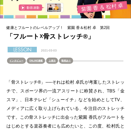
健康とフルートのレベルアップ！ 紫園 香＆松村 卓 第2回
「フルート☓骨ストレッチ®」
2021-03-03
インタビュー
ONLINE連載
上達法
動画あり
「骨ストレッチ®」──それは松村 卓氏が考案したストレッ
チで、スポーツ界の一流アスリートに称賛され、TBS「金
スマ」、日本テレビ「シューイチ」などを始めとしてTV、
メディアに広く取り上げられている、今注目のストレッチ
です。この骨ストレッチに出会った紫園 香氏がフルートを
はじめとする楽器奏者にも広めたいと、この度、松村氏と