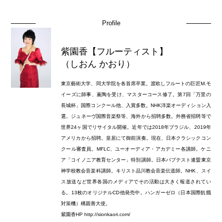
Profile
紫園香【フルーティスト】
（しおん かおり）
東京藝術大学、同大学院を各首席卒業。渡欧しフルートの巨匠M.モ
イーズに師事、薫陶を受け、マスターコース修了。第7回「万里の
長城杯」国際コンクール他、入賞多数。NHK洋楽オーディション入
選。ジュネーヴ国際音楽祭等、海外から招聘多数。外務省招聘等で
世界24ヶ国でリサイタル開催。近年では2018年ブラジル、2019年
アメリカから招聘。皇居にて御前演奏。現在、日本クラシックコン
クール審査員。MFLC、ユーオーディア・アカデミー各講師。ケニ
ア「コイノニア教育センター」特別講師。日本バプテスト連盟東京
神学校教会音楽科講師。キリスト品川教会音楽伝道師。NHK、スイ
ス放送など世界各国のメディアでその活動は大きく報道されてい
る。13枚のオリジナルCD他発売中。ハンガーゼロ（日本国際飢餓
対策機）構親善大使。
紫園香HP http://sionkaori.com/