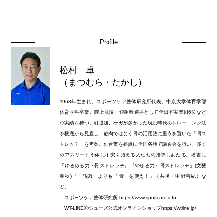
Profile
松村 卓
（まつむら・たかし）
1968年生まれ。スポーツケア整体研究所代表。中京大学体育学部
体育学科卒業。陸上競技・短距離選手として全日本実業団6位など
の実績を持つ。引退後、ケガが多かった現役時代のトレーニング法
を根底から見直し、筋肉ではなく骨の活用法に重点を置いた「骨ス
トレッチ」を考案。仙台市を拠点に全国各地で講習会を行い、多く
のアスリートや体に不安を抱える人たちの指導にあたる。著書に
『ゆるめる力・骨ストレッチ』『やせる力・骨ストレッチ』(文藝
春秋)『「筋肉」よりも「骨」を使え！』（共著・甲野善紀）な
ど。
・スポーツケア整体研究所 https://www.sportcare.info
・WT-LINEⓇシューズ公式オンラインショップhttps://wtline.jp/