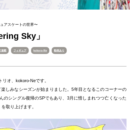
ィギュアスケートの世界〜
ring Sky」
NE連載
フィギュア
kokoro-Ne
動画あり
オ、kokoro-Neです。
て楽しみなシーズンが始まりました。5年目となるこのコーナーの
んのシングル復帰のSPでもあり、3月に惜しまれつつ亡くなった
Sky」を取り上げます。