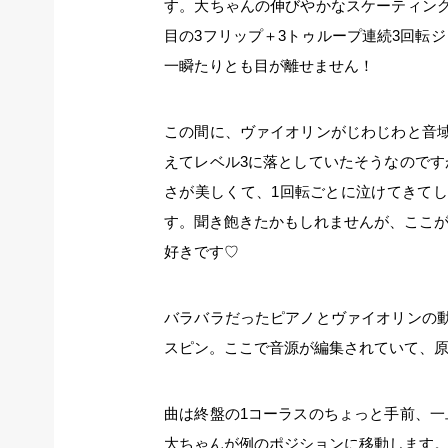
す。大ちゃんの伸びやかなスケーティン
目の3フリップ＋3トゥループ連続3回転
一瞬たりとも目が離せません！
この間に、ヴァイオリンがじわじわと音
えてレベル3に落としていたそうなので
さが美しくて、1回転ごとに泣けてきて
す。聞き飽きたかもしれませんが、ここ
好きです♡
バラバラだったピアノとヴァイオリンの
スピン。ここで音源が編集されていて、原
曲は終盤の1コーラスのちょっと手前、
大ちゃんが例のポジションに移動します。「