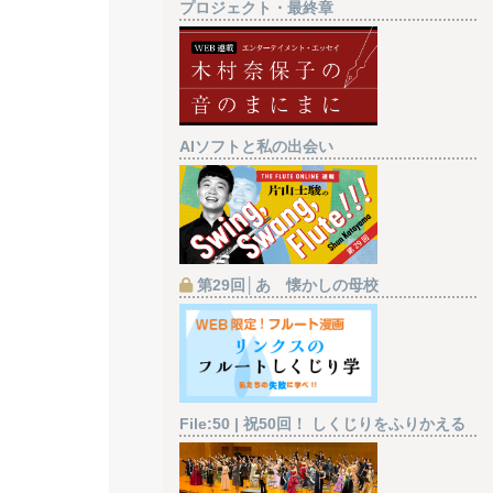
プロジェクト・最終章
AIソフトと私の出会い
第29回│あゝ懐かしの母校
File:50 | 祝50回！ しくじりをふりかえる