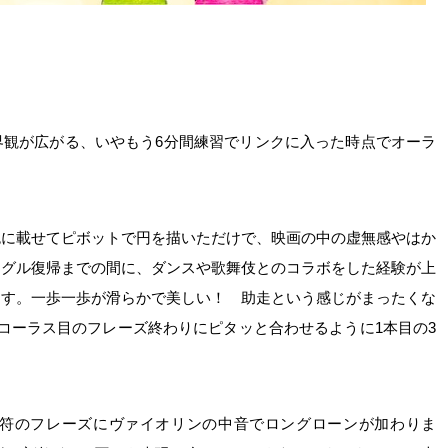
界観が広がる、いやもう6分間練習でリンクに入った時点でオーラ
色に載せてピボットで円を描いただけで、映画の中の虚無感やはか
ングル復帰までの間に、ダンスや歌舞伎とのコラボをした経験が上
ます。一歩一歩が滑らかで美しい！ 助走という感じがまったくな
コーラス目のフレーズ終わりにピタッと合わせるように1本目の3
音符のフレーズにヴァイオリンの中音でロングローンが加わりま