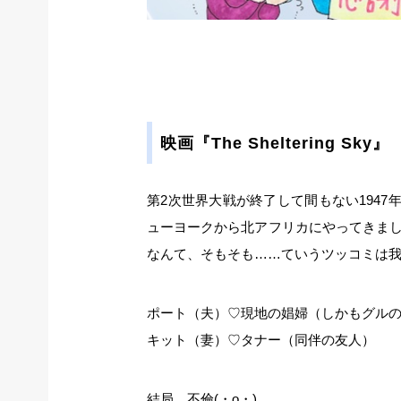
映画『The Sheltering Sky』
第2次世界大戦が終了して間もない194
ューヨークから北アフリカにやってきました
なんて、そもそも……ていうツッコミは
ポート（夫）♡現地の娼婦（しかもグル
キット（妻）♡タナー（同伴の友人）
結局、不倫(・o・)