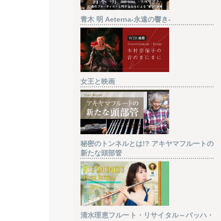
青木 明 Aeterna-永遠の響き-
女王と映画
秘密のトンネルとは!? アキヤマフルートの
新たな頭部管
清水理恵フルート・リサイタル～バッハ・