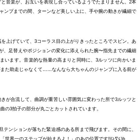
グと音楽が、お互いを表現し合っているようでたまりません。2本
ジャンプまでの間、ターンなど美しい上に、手や腕の動きが繊細で
域を上げていて、3コーラス目の上がりきったところでスピン。あ
すが、足替えやポジションの変化に添えられた腕〜指先までの繊細
しまいます。音楽的な熱量の高まりと同時に、3ルッツに向かいま
がまた助走じゃなくて……なんなら大ちゃんのジャンプに入る前が
動きが合流して、曲調が重苦しい雰囲気に変わった所で3ルッツと
曲の3拍子の部分が丸ごとカットされています。
一旦テンションが落ちた緊迫感のある所まで飛びます。その間に、
世界一のステップが始まるよ！」のあの位置です!!(≧∇≦)b