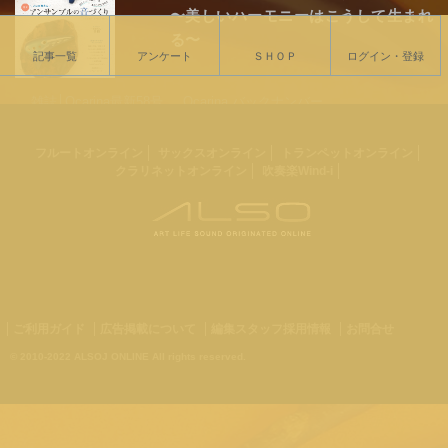
〜美しいハーモニーはこうして生まれ
る〜
記事一覧
アンケート
ＳＨＯＰ
ログイン・登録
雑誌│Ocarina最新58号
Ocarina バックナンバー
オカリナ楽譜一覧
フルートオンライン
サックスオンライン
トランペットオンライン
クラリネットオンライン
吹奏楽Wind-i
ご利用ガイド
広告掲載について
編集スタッフ採用情報
お問合せ
© 2010-2022 ALSOJ ONLINE All rights reserved.