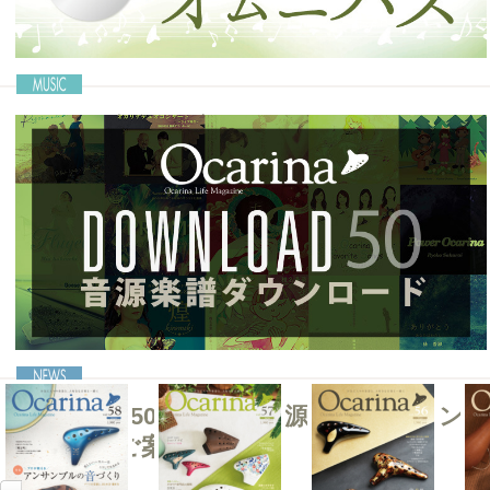
Ocarinaオムニバス
50号記念 ダウンロード音源＆楽譜
記事を読む＞＞
［Ocarina50号連動］音源・楽譜ダウン
ロードのご案内
記事を読む＞＞