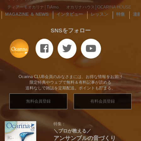
ティアーモオカリナ│TiAmo
オカリナハウス│OCARINA HOUSE
MAGAZINE ＆ NEWS
インタビュー
レッスン
特集
連
SNSをフォロー
Ocarina CLUB会員のみなさまには、お得な情報をお届け
限定特典やウェブで無料＆有料記事が読める
送料なしで雑誌を定期配送。ポイントも貯まる。
無料会員登録
有料会員登録
特集：
＼プロが教える／
アンサンブルの音づくり