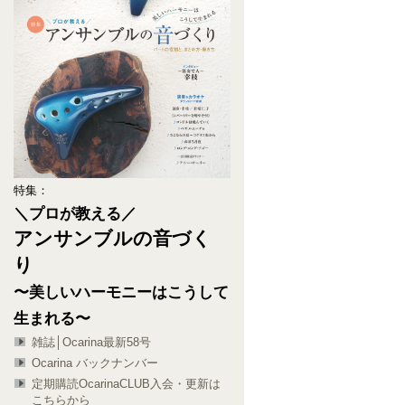
特集：
＼プロが教える／
アンサンブルの音づく
り
〜美しいハーモニーはこうして
生まれる〜
雑誌│Ocarina最新58号
Ocarina バックナンバー
定期購読OcarinaCLUB入会・更新は
こちらから