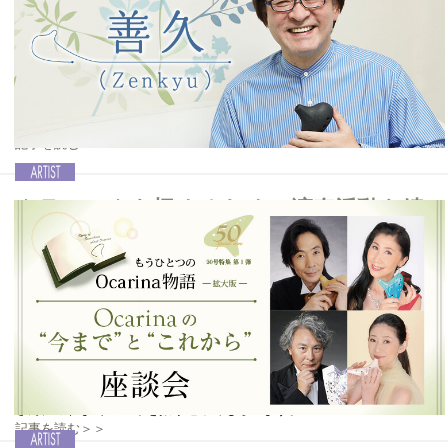
Ocarina vol.50│大沢聡
現代のトッププレイヤーの一人であり、トリプルオカリナを世界的に
広め、韓国や台湾などではアイドル歌手並みの絶大な人気を誇ってい
るのが皆さんご存じの大沢聡さんです。2004年にOcarina奏者として
の活動をスタートした大沢さんは、今年20周年を迎えるということ
で、改めてインタビューを敢行しました。
記事を読む＞＞
クラシックを極めるために演奏活動を続
け、今年Ocarina奏者30周年＆還暦を迎
える
Ocarina vol.50│善久(Zenkyu)
学生時代にチューバを学び、1994年からOcarina奏者としての活動を
スタート。今ほどプロ奏者がいなかった当時からOcarinaの普及・啓
蒙に務め、1999年には初のソロコンサートを茨城・土浦のレストラン
にて開催しました。その後今日まで精力的に活動を続け、今年
Ocarina奏者30周年、そして還暦を迎えます。そんな善久（Zenkyu）
さんにこれまでの30年を振り返ってもらいます。
記事を読む＞＞