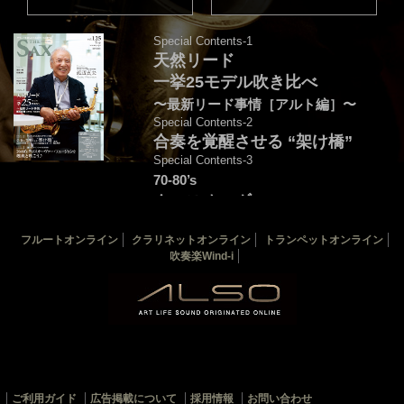
Special Contents-1
天然リード
一挙25モデル吹き比べ
〜最新リード事情［アルト編］〜
Special Contents-2
合奏を覚醒させる “架け橋”
Special Contents-3
70-80’s
クロスオーヴァー・
フュージョンを颯爽と吹こう♪
フルートオンライン
クラリネットオンライン
トランペットオンライン
音源連動：演奏＆解説by後藤天太
吹奏楽Wind-i
カバー：渡辺貞夫
THE SAX 最新125号
THE SAX バックナンバー
サックス楽譜一覧
ご利用ガイド
広告掲載について
採用情報
お問い合わせ