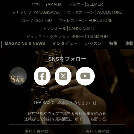
ヤマハ│YAMAHA
セルマー│SELMER
ヤナギサワ│YANAGISAWA
ウッドストーン│WOODSTONE
ゴッツ│GOTTSU
フォレストーン│FORESTONE
キャノンボール│CANNONBALL
ビュッフェ・クランポン│BUFFET CRAMPON
MAGAZINE & NEWS
インタビュー
レッスン
特集
連載
SNSをフォロー
THE SAX CLUB会員のみなさまには、
限定特典やウェブで無料＆有料記事が読める
送料なしで雑誌を定期配送。ポイントも貯まる。
無料会員登録
有料会員登録