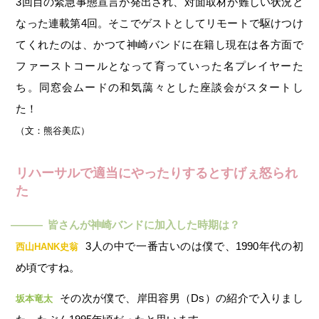
3回目の緊急事態宣言が発出され、対面取材が難しい状況と
なった連載第4回。そこでゲストとしてリモートで駆けつけ
てくれたのは、かつて神崎バンドに在籍し現在は各方面で
ファーストコールとなって育っていった名プレイヤーた
ち。同窓会ムードの和気藹々とした座談会がスタートし
た！
（文：熊谷美広）
リハーサルで適当にやったりするとすげぇ怒られ
た
皆さんが神崎バンドに加入した時期は？
―
3人の中で一番古いのは僕で、1990年代の初
西山HANK史翁
め頃ですね。
その次が僕で、岸田容男（Ds）の紹介で入りまし
坂本竜太