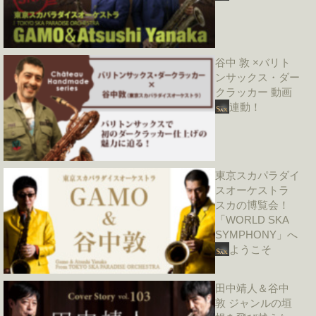
谷中 敦 ×バリト
ンサックス・ダー
クラッカー 動画
連動！
東京スカパラダイ
スオーケストラ
スカの博覧会！
「WORLD SKA
SYMPHONY」へ
ようこそ
田中靖人＆谷中
敦 ジャンルの垣