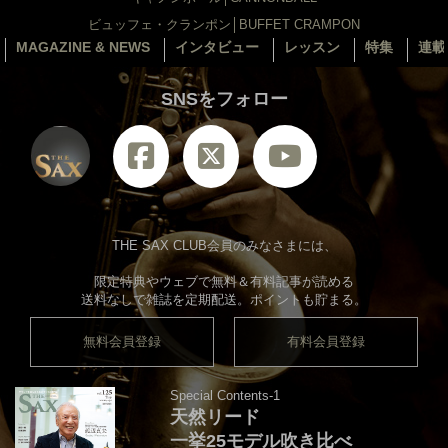
ビュッフェ・クランポン│BUFFET CRAMPON
MAGAZINE & NEWS
インタビュー
レッスン
特集
連載
SNSをフォロー
THE SAX CLUB会員のみなさまには、
限定特典やウェブで無料＆有料記事が読める
送料なしで雑誌を定期配送。ポイントも貯まる。
無料会員登録
有料会員登録
Special Contents-1
天然リード
一挙25モデル吹き比べ