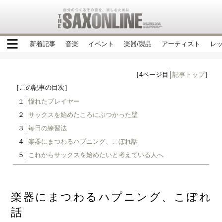
新着記事
音楽
イベント
楽器/製品
アーティスト
レ
［4ページ目│
記事トップ
］
［この記事の目次］
１│
憧れたプレイヤー
２│
サックスを始めたころにぶつかった壁
３│
毎日の練習法
４│
楽器にまつわるハプニング、こぼれ話
５│
これからサックスを始めたいと考えている人へ
楽器にまつわるハプニング、こぼれ
話