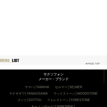
サクソフォン
メーカー・ブランド
ヤマハ│YAMAHA
セルマー│SELMER
ヤナギサワ│YANAGISAWA
ウッドストーン│WOODSTONE
ゴッツ│GOTTSU
フォレストーン│FORESTONE
キャノンボール│CANNONBALL