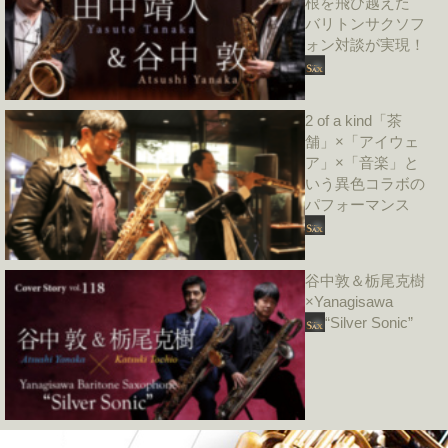
根を飛び越えた
バリトンサクソフ
ォン対談が実現！
2 of a kind「茶
舗」×「アイウェ
ア」×「音楽」と
いう異色コラボの
パフォーマンス
谷中敦＆栃尾克樹
×Yanagisawa
“Silver Sonic”