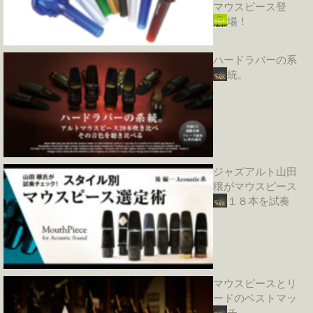
マウスピース登
場！
ハードラバーの系
統。
ジャズアルト山田
穣がマウスピース
１８本を試奏
マウスピースとリ
ードのベストマッ
チ