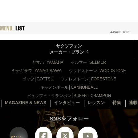
サクソフォン
メーカー・ブランド
ヤマハ│YAMAHA
セルマー│SELMER
ヤナギサワ│YANAGISAWA
ウッドストーン│WOODSTONE
ゴッツ│GOTTSU
フォレストーン│FORESTONE
キャノンボール│CANNONBALL
ビュッフェ・クランポン│BUFFET CRAMPON
MAGAZINE & NEWS
インタビュー
レッスン
特集
連載
SNSをフォロー