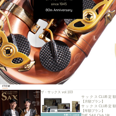
ザ・サックス vol.103
サックスCLUB定額
【月額プラン】
サックスCLUB定額
【年額プラン】
THE SAX Club 1年