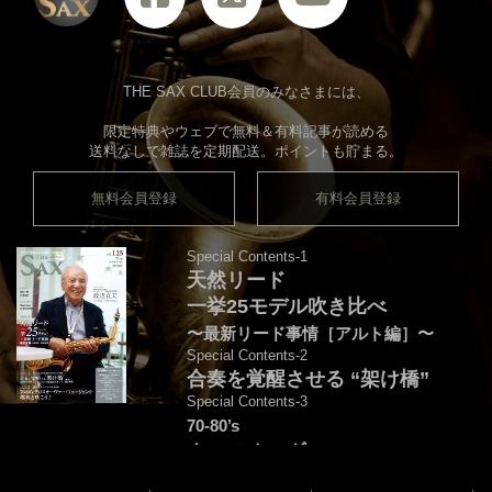
THE SAX CLUB会員のみなさまには、
限定特典やウェブで無料＆有料記事が読める
送料なしで雑誌を定期配送。ポイントも貯まる。
無料会員登録
有料会員登録
Special Contents-1
天然リード
一挙25モデル吹き比べ
〜最新リード事情［アルト編］〜
Special Contents-2
合奏を覚醒させる “架け橋”
Special Contents-3
70-80’s
クロスオーヴァー・
フュージョンを颯爽と吹こう♪