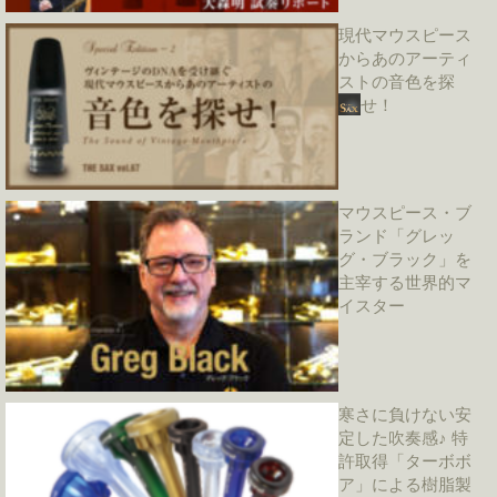
現代マウスピース
からあのアーティ
ストの音色を探
せ！
マウスピース・ブ
ランド「グレッ
グ・ブラック」を
主宰する世界的マ
イスター
寒さに負けない安
定した吹奏感♪ 特
許取得「ターボボ
ア」による樹脂製