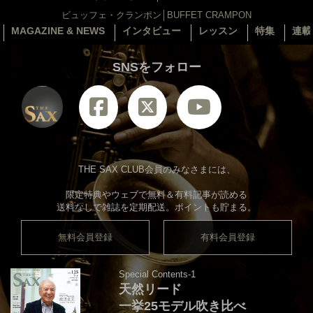
ビュッフェ・クランポン│BUFFET CRAMPON
MAGAZINE & NEWS
インタビュー
レッスン
特集
連載
SNSをフォロー
THE SAX CLUB会員のみなさまには、
限定特典やウェブで無料＆有料記事が読める
送料なしで雑誌を定期配送。ポイントも貯まる。
無料会員登録
有料会員登録
Special Contents-1
天然リード
一挙25モデル吹き比べ