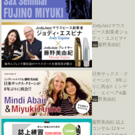
JodyJazzマウス
ピース創業者ジョ
ディ・エスピナ×
藤野美由紀
日米サックス・ク
イーンが、 8年ぶ
りに再会!! ミンデ
ィ・エイベア&藤
野美由紀
藤野美由紀 誌上
コンサル:12キー
メジャースケール