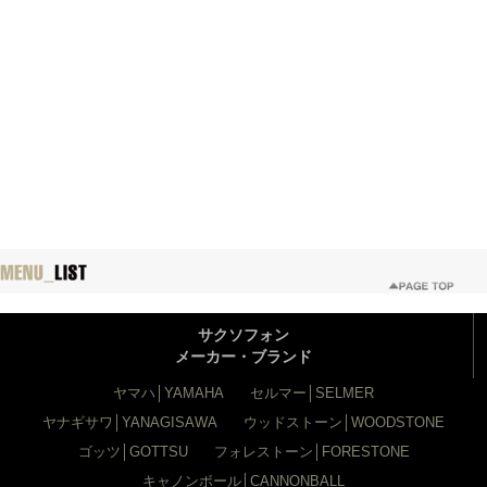
サクソフォン
メーカー・ブランド
ヤマハ│YAMAHA
セルマー│SELMER
ヤナギサワ│YANAGISAWA
ウッドストーン│WOODSTONE
ゴッツ│GOTTSU
フォレストーン│FORESTONE
キャノンボール│CANNONBALL