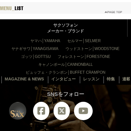
サクソフォン
メーカー・ブランド
ヤマハ│YAMAHA
セルマー│SELMER
ヤナギサワ│YANAGISAWA
ウッドストーン│WOODSTONE
ゴッツ│GOTTSU
フォレストーン│FORESTONE
キャノンボール│CANNONBALL
ビュッフェ・クランポン│BUFFET CRAMPON
MAGAZINE & NEWS
インタビュー
レッスン
特集
連載
SNSをフォロー