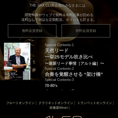
THE SAX CLUB会員のみなさまには、
限定特典やウェブで無料＆有料記事が読める
送料なしで雑誌を定期配送。ポイントも貯まる。
無料会員登録
有料会員登録
Special Contents-1
天然リード
一挙25モデル吹き比べ
〜最新リード事情［アルト編］〜
Special Contents-2
合奏を覚醒させる “架け橋”
Special Contents-3
70-80’s
クロスオーヴァー・
フュージョンを颯爽と吹こう♪
フルートオンライン
クラリネットオンライン
トランペットオンライン
音源連動：演奏＆解説by後藤天太
吹奏楽Wind-i
カバー：渡辺貞夫
THE SAX 最新125号
THE SAX バックナンバー