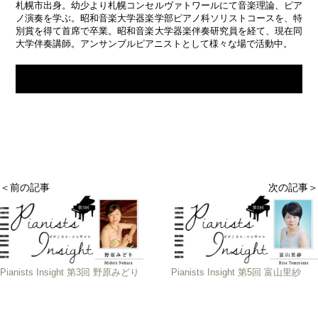
札幌市出身。幼少より札幌コンセルヴァトワールにて音楽理論、ピア
ノ演奏を学ぶ。昭和音楽大学器楽学部ピアノ科ソリストコースを、特
別賞を得て首席で卒業。昭和音楽大学器楽伴奏研究員を経て、現在同
大学伴奏講師。アンサンブルピアニストとして様々な場で活動中。
＜前の記事
次の記事＞
Pianists Insight 第3回 野原みどり
Pianists Insight 第5回 富山里紗