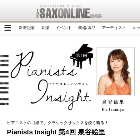
新着記事
音楽
イベント
楽器/製品
アーティスト
レ
ピアニストの目線で、クラシックサックスを鋭く斬る！
Pianists Insight 第4回 泉谷絵里