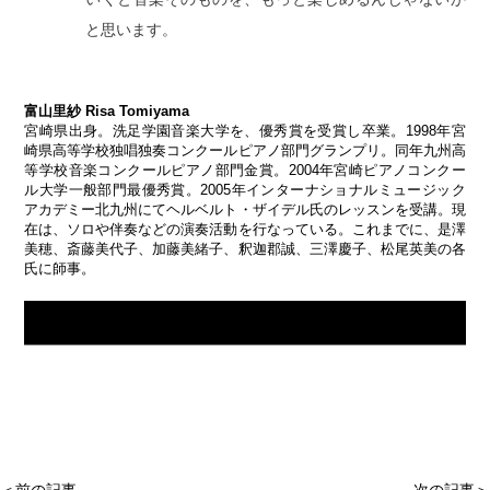
と思います。
富山里紗 Risa Tomiyama
宮崎県出身。洗足学園音楽大学を、優秀賞を受賞し卒業。1998年宮
崎県高等学校独唱独奏コンクールピアノ部門グランプリ。同年九州高
等学校音楽コンクールピアノ部門金賞。2004年宮崎ピアノコンクー
ル大学一般部門最優秀賞。2005年インターナショナルミュージック
アカデミー北九州にてヘルベルト・ザイデル氏のレッスンを受講。現
在は、ソロや伴奏などの演奏活動を行なっている。これまでに、是澤
美穂、斎藤美代子、加藤美緒子、釈迦郡誠、三澤慶子、松尾英美の各
氏に師事。
＜前の記事
次の記事＞