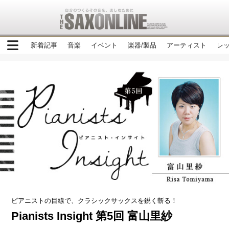
新着記事
音楽
イベント
楽器/製品
アーティスト
レ
ピアニストの目線で、クラシックサックスを鋭く斬る！
Pianists Insight 第5回 富山里紗