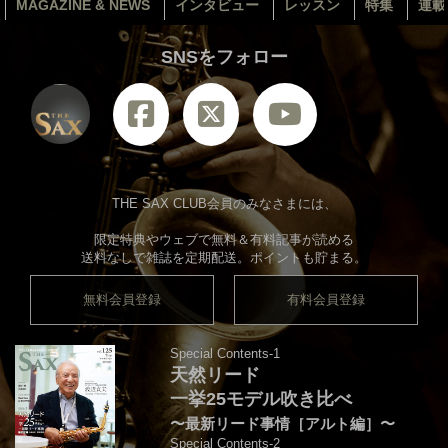
MAGAZINE & NEWS
インタビュー
レッスン
特集
連載
SNSをフォロー
THE SAX CLUB会員のみなさまには、
限定特典やウェブで無料＆有料記事が読める
送料なしで雑誌を定期配送。ポイントも貯まる。
無料会員登録
有料会員登録
Special Contents-1
天然リード
一挙25モデル吹き比べ
〜最新リード事情［アルト編］〜
Special Contents-2