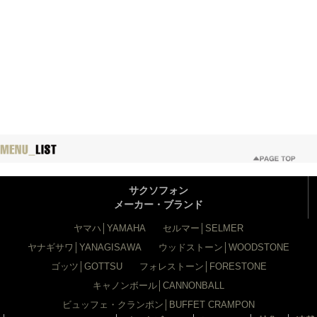
サクソフォン
メーカー・ブランド
ヤマハ│YAMAHA
セルマー│SELMER
ヤナギサワ│YANAGISAWA
ウッドストーン│WOODSTONE
ゴッツ│GOTTSU
フォレストーン│FORESTONE
キャノンボール│CANNONBALL
ビュッフェ・クランポン│BUFFET CRAMPON