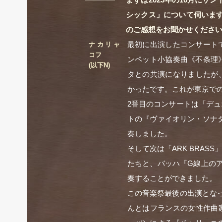
シックス」について伺いま
のご感想をお聞かせくださ
最初に出演したコンサート
ナカリャ
コフ
ンペット小協奏曲《不条理
(以下N)
タとの共演になりましたが
かったです。これが東京で
2番目のコンサートは「デ
トの『ヴァイオリン・ソナタ
奏しました。
そして次は「ARK BRA
たちと、バッハ『G線上の
奏することができました。
この音楽祭最後の出演とな
んとはフランスの女性作曲