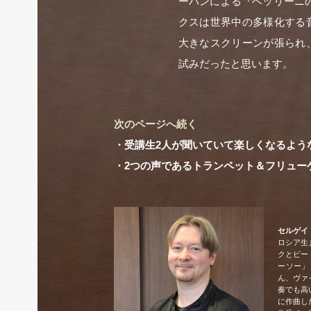
ーバンによる『ベッリーニ
クスは世界中の多様化する
大きなスクリーンが張られ
試みだったと思います。
次のページへ続く
・受講生2人が聞いていて楽しくなるよう
・2つの声であるトランペット＆フリュー
セルゲイ
ロシア生
クとビー
ーソー」
ん、ヴァ
奏でも高
に作曲し