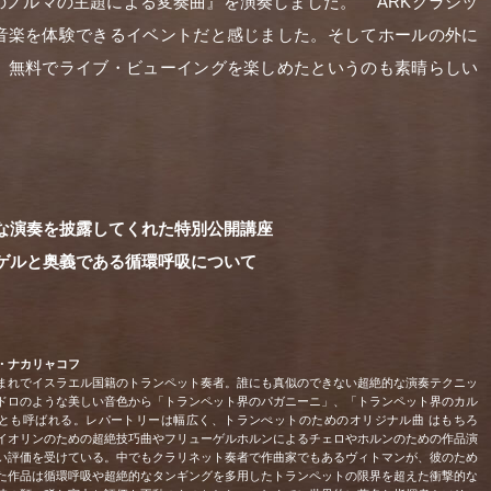
のノルマの主題による変奏曲』を演奏しました。 ARKクラシッ
音楽を体験できるイベントだと感じました。そしてホールの外に
、無料でライブ・ビューイングを楽しめたというのも素晴らしい
な演奏を披露してくれた特別公開講座
ゲルと奥義である循環呼吸について
・ナカリャコフ
まれでイスラエル国籍のトランペット奏者。誰にも真似のできない超絶的な演奏テクニッ
ドロのような美しい音色から「トランペット界のパガニーニ」、「トランペット界のカル
とも呼ばれる。レパートリーは幅広く、トランぺットのためのオリジナル曲 はもちろ
イオリンのための超絶技巧曲やフリューゲルホルンによるチェロやホルンのための作品演
い評価を受けている。中でもクラリネット奏者で作曲家でもあるヴィトマンが、彼のため
た作品は循環呼吸や超絶的なタンギングを多用したトランペットの限界を超えた衝撃的な