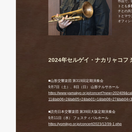
作品で、
トとも多
チとの共
トとマウ
オフィシ
2024年セルゲイ・ナカリャコフ
■山形交響楽団 第319回定期演奏会
9月7日（土）、8日（日） 山形テルサホール
https://www.yamakyo.or.jp/concert?new=202409&c
11&tab06=2&tab05=2&tab01=1&tab08=27&tab04=
■読売日本交響楽団 第39回大阪定期演奏会
9月11日（水） フェスティバルホール
https://yomikyo.or.jp/concert/2023/12/39-1.php