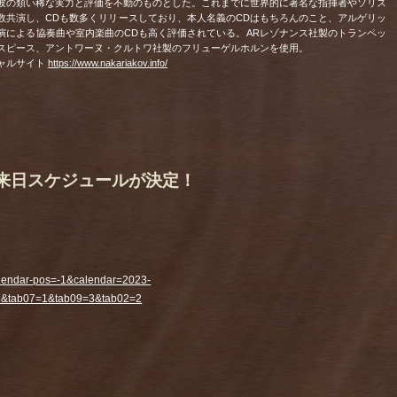
彼の類い稀な実力と評価を不動のものとした。これまでに世界的に著名な指揮者やソリス
数共演し、CDも数多くリリースしており、本人名義のCDはもちろんのこと、アルゲリッ
演による協奏曲や室内楽曲のCDも高く評価されている。ARレゾナンス社製のトランペッ
スピース、アントワーヌ・クルトワ社製のフリューゲルホルンを使用。
ャルサイト
https://www.nakariakov.info/
 来日スケジュールが決定！
alendar-pos=-1&calendar=2023-
3&tab07=1&tab09=3&tab02=2