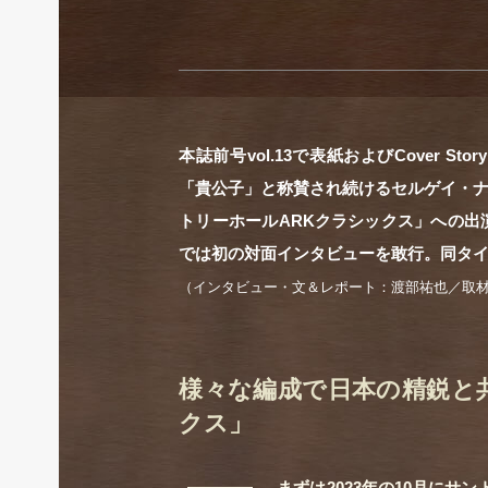
本誌前号vol.13で表紙およびCover
「貴公子」と称賛され続けるセルゲイ・
トリーホールARKクラシックス」への出演
では初の対面インタビューを敢行。同タ
（インタビュー・文＆レポート：渡部祐也／取
様々な編成で日本の精鋭と共
クス」
―
まずは2023年の10月にサ