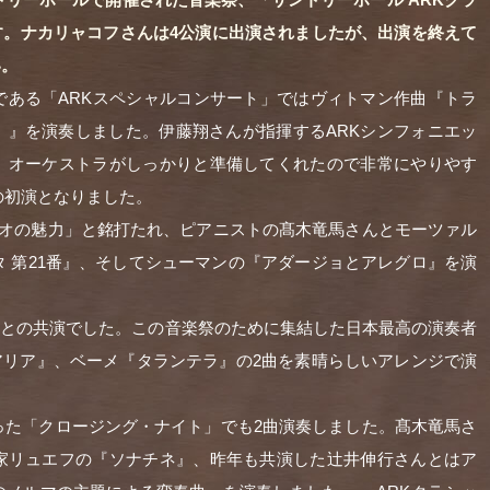
す。ナカリャコフさんは4公演に出演されましたが、出演を終えて
い。
である「ARKスペシャルコンサート」ではヴィトマン作曲『トラ
》』を演奏しました。伊藤翔さんが指揮するARKシンフォニエッ
、オーケストラがしっかりと準備してくれたので非常にやりやす
の初演となりました。
ュオの魅力」と銘打たれ、ピアニストの髙木竜馬さんとモーツァル
 第21番』、そしてシューマンの『アダージョとアレグロ』を演
SS」との共演でした。この音楽祭のために集結した日本最高の演奏者
アリア』、ベーメ『タランテラ』の2曲を素晴らしいアレンジで演
った「クロージング・ナイト」でも2曲演奏しました。髙木竜馬さ
家リュエフの『ソナチネ』、昨年も共演した辻井伸行さんとはア