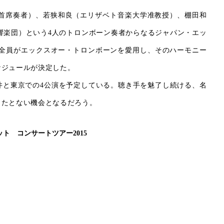
団首席奏者）、若狭和良（エリザベト音楽大学准教授）、棚田和
響楽団）という4人のトロンボーン奏者からなるジャパン・エッ
ー全員がエックスオー・トロンボーンを愛用し、そのハーモニー
ケジュールが決定した。
井と東京での4公演を予定している。聴き手を魅了し続ける、名
またとない機会となるだろう。
ト コンサートツアー2015