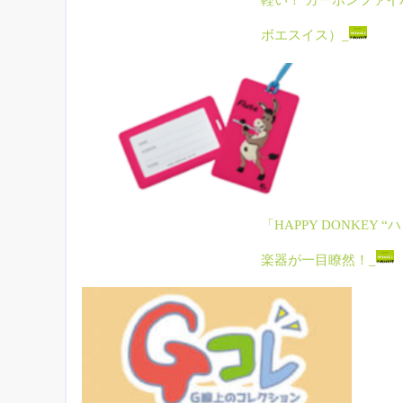
軽い！ カーボンファイバ
ボエスイス）_
「HAPPY DONKE
楽器が一目瞭然！_