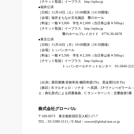
［チケット取扱］イープラス http://eplus.jp
●福井公演
［日程］11月14日（土）15:00開演（14:30開場）
［会場］福井まちなか文化施設 響のホール
［料金］一般￥3,000 学生￥2,000（当日券は各￥500up）
［チケット取扱］イープラス http://eplus.jp
響のホールプレイガイド 0776-30-6678
●東京公演
［日程］11月16日（月）19:00開演（18:30開場）
［会場］トッパンホール
［料金］一般￥3,500 学生￥2,500（当日券は各￥500up）
［チケット取扱］イープラス http://eplus.jp
トッパンホールチケットセンター 03-5840-222
［出演］栗田雅勝/若狭和良/棚田和彦(Tb)、黒金寛行(B.Tb)
［曲目］B.マルチェロ：ソナタ ヘ長調、J.P.ヴァンべゼラール
エ：典礼形式による四重奏曲、C.サン＝サーンス：交響曲第3番
株式会社グローバル
〒169-0073 東京都新宿区百人町2-17-7
TEL：03-5389-5111／E-Mail：concert@global-inst.co.jp