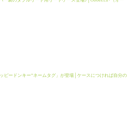
ー製のダブルリード用リードケース登場♪│Oboes.ch+（オー
Y “ハッピードンキー”ネームタグ」が登場│ケースにつければ自分の