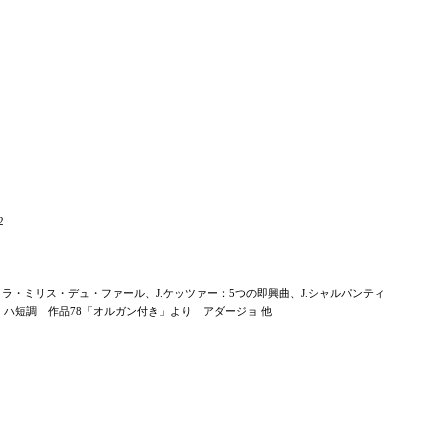
2
：ラ・ミリス・デュ・ファール、J.ケッツァー：5つの即興曲、J.シャルパンティ
 ハ短調 作品78「オルガン付き」より アダージョ 他