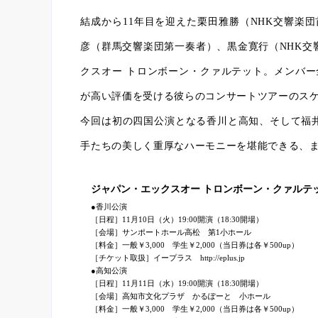
結成から11年目を迎えた栗田雅勝（NHK交響楽
彦（群馬交響楽団第一奏者）、黒金寛行（NHK交
クスオー トロンボーン・クァルテット。メンバ
が高い評価を受ける彼らのコンサートツアーのス
今回は初の四国公演となる香川と高知、そして福
手たちの美しく重厚なハーモニーを堪能できる、
ジャパン・エックスオー トロンボーン・クァルテッ
●香川公演
［日程］11月10日（火）19:00開演（18:30開場）
［会場］サンポートホール高松 第1小ホール
［料金］一般￥3,000 学生￥2,000（当日券は各￥500up）
［チケット取扱］イープラス http://eplus.jp
●高知公演
［日程］11月11日（水）19:00開演（18:30開場）
［会場］高知市文化プラザ かるぽーと 小ホール
［料金］一般￥3,000 学生￥2,000（当日券は各￥500up）