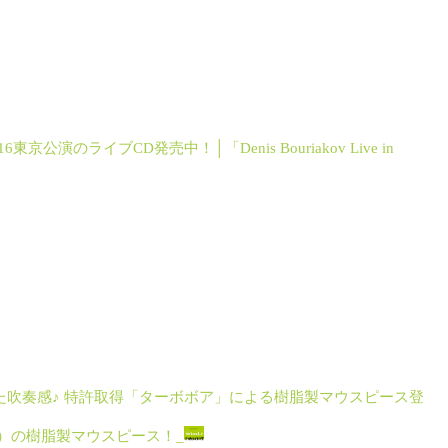
京公演のライブCD発売中！│「Denis Bouriakov Live in
た吹奏感♪ 特許取得「ターボボア」による樹脂製マウスピース登
ス）の樹脂製マウスピース！_