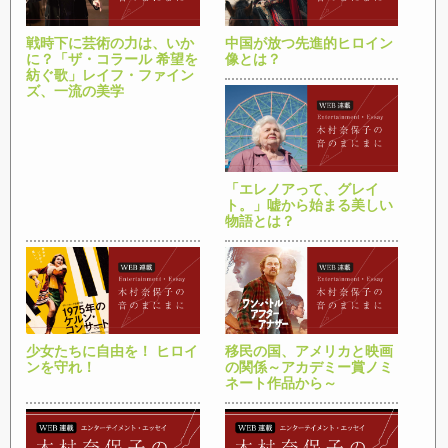
戦時下に芸術の力は、いか
中国が放つ先進的ヒロイン
に？「ザ・コラール 希望を
像とは？
紡ぐ歌」レイフ・ファイン
ズ、一流の美学
「エレノアって、グレイ
ト。」嘘から始まる美しい
物語とは？
少女たちに自由を！ ヒロイ
移民の国、アメリカと映画
ンを守れ！
の関係～アカデミー賞ノミ
ネート作品から～