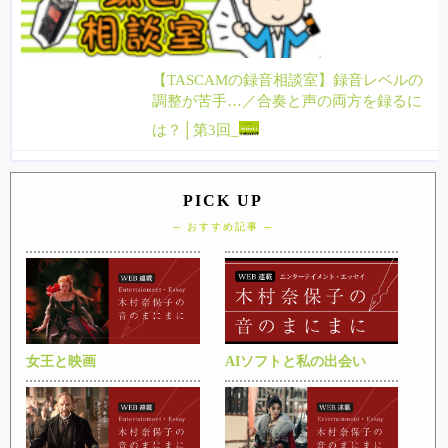
【TASCAMの録音相談室】録音レベルの
調整が苦手…／合奏と声の両方を録るに
は？│第3回_
PICK UP
─ おすすめ記事 ─
女王と映画
AIソフトと私の出会い