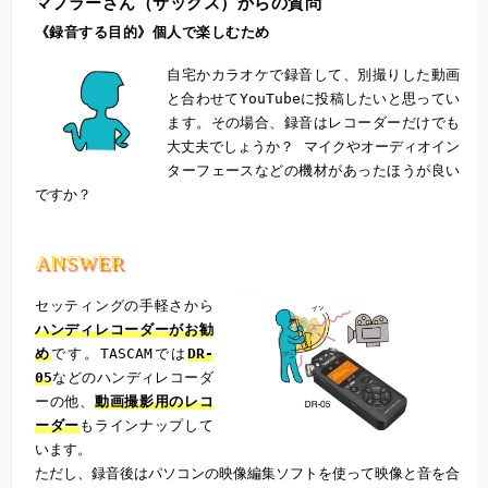
マフラーさん（サックス）からの質問
《録音する目的》個人で楽しむため
自宅かカラオケで録音して、別撮りした動画
と合わせてYouTubeに投稿したいと思ってい
ます。その場合、録音はレコーダーだけでも
大丈夫でしょうか？ マイクやオーディオイン
ターフェースなどの機材があったほうが良い
ですか？
ANSWER
セッティングの手軽さから
ハンディレコーダーがお勧
め
です。TASCAMでは
DR-
05
などのハンディレコーダ
ーの他、
動画撮影用のレコ
ーダー
もラインナップして
います。
ただし、録音後はパソコンの映像編集ソフトを使って映像と音を合