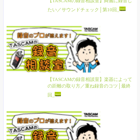
【TASCAMの録音相談室】綺麗に録音し
たい／サウンドチェック│第10回_
【TASCAMの録音相談室】楽器によって
の距離の取り方／重ね録音のコツ│最終
回_