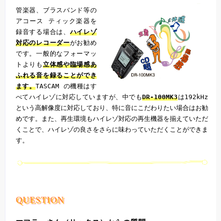
管楽器、ブラスバンド等の
アコース ティック楽器を
録音する場合は、
ハイレゾ
対応のレコーダー
がお勧め
です。一般的なフォーマッ
トよりも
立体感や臨場感あ
ふれる音を録ることができ
ます。
TASCAM の機種はす
べてハイレゾに対応していますが、中でも
DR-100MK3
は192kHz
という高解像度に対応しており、特に音にこだわりたい場合はお勧
めです。また、再生環境もハイレゾ対応の再生機器を揃えていただ
くことで、ハイレゾの良さをさらに味わっていただくことができま
す。
QUESTION