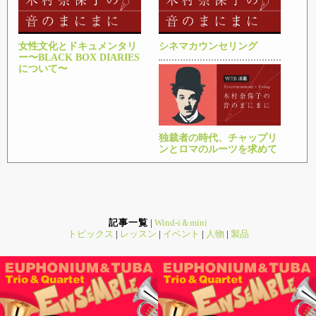
女性文化とドキュメンタリ
シネマカウンセリング
ー〜BLACK BOX DIARIES
について〜
独裁者の時代、チャップリ
ンとロマのルーツを求めて
記事一覧
|
Wind-i＆mini
トピックス
|
レッスン
|
イベント
|
人物
|
製品