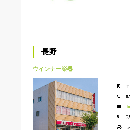
長野
ウインナー楽器
〒
0
i
長