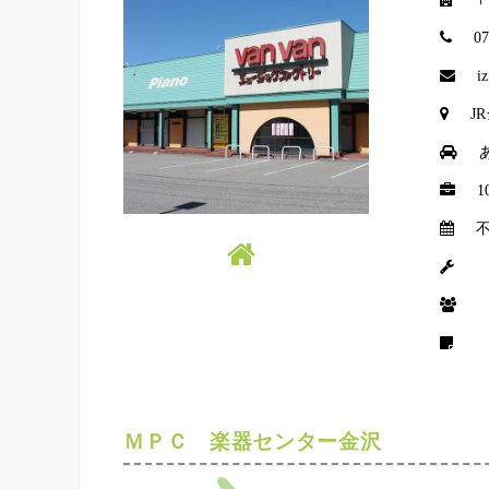
0
i
J
1
ＭＰＣ 楽器センター金沢