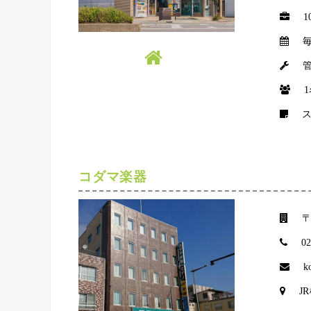
1
コダマ楽器
〒
0
k
J