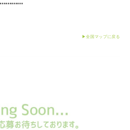
***********
*
▶全国マップに戻る