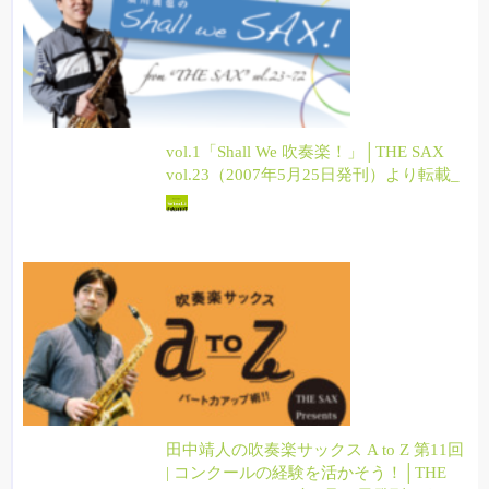
vol.1「Shall We 吹奏楽！」│THE SAX
vol.23（2007年5月25日発刊）より転載_
田中靖人の吹奏楽サックス A to Z 第11回
| コンクールの経験を活かそう！│THE