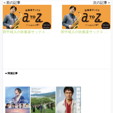
＜前の記事
次の記事＞
田中靖人の吹奏楽サックス A to Z 第5回 |悩みのつきないリード編
田中靖人の吹奏楽サックス A to Z 第7回 |演奏会・アンサンブル編
■ 関連記事