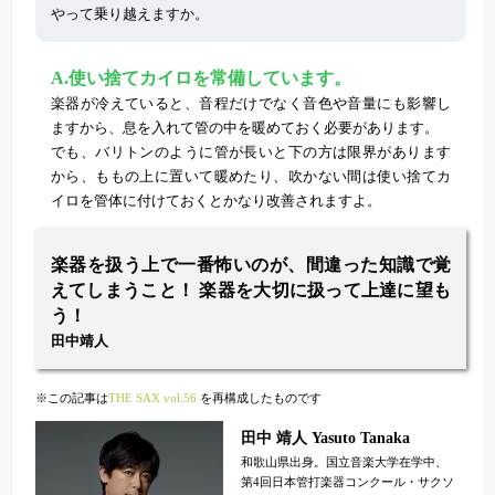
やって乗り越えますか。
A.使い捨てカイロを常備しています。
楽器が冷えていると、音程だけでなく音色や音量にも影響し
ますから、息を入れて管の中を暖めておく必要があります。
でも、バリトンのように管が長いと下の方は限界があります
から、ももの上に置いて暖めたり、吹かない間は使い捨てカ
イロを管体に付けておくとかなり改善されますよ。
楽器を扱う上で一番怖いのが、間違った知識で覚
えてしまうこと！ 楽器を大切に扱って上達に望も
う！
田中靖人
※この記事は
THE SAX vol.56
を再構成したものです
田中 靖人 Yasuto Tanaka
和歌山県出身。国立音楽大学在学中、
第4回日本管打楽器コンクール・サクソ