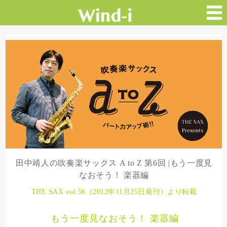
田中靖人の吹奏楽サックス A to Z 第6回 |もう一度見
なおそう！ 楽器編
THE SAX vol.56（2012年11月25日発刊）より転載
もう一度見なおそう！ 楽器編