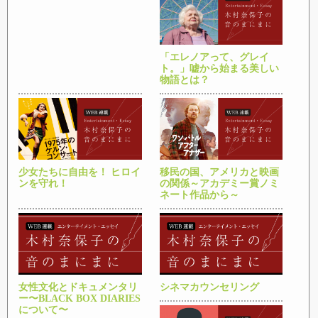
「エレノアって、グレイ
ト。」嘘から始まる美しい
物語とは？
少女たちに自由を！ ヒロイ
移民の国、アメリカと映画
ンを守れ！
の関係～アカデミー賞ノミ
ネート作品から～
女性文化とドキュメンタリ
シネマカウンセリング
ー〜BLACK BOX DIARIES
について〜