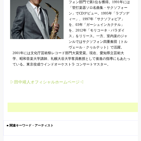
フォン部門で第1位を獲得。1991年には
「管打楽器ソロ名曲集・サクソフォー
ン」でCDデビュー。1995年「ラプソデ
ィー」、1997年「サクソフォビア」
を、03年「ガーシュインカクテル」
を、2012年「モリコーネ・パラダイ
ス」をリリース。一方、室内楽のジャ
ンルではサクソフォン四重奏団［トル
ヴェール・クヮルテット］で活躍。
2001年には文化庁芸術祭レコード部門大賞受賞。現在、愛知県立芸術大
学、昭和音楽大学講師、礼幌大谷大学客員教授として後進の指導にもあたっ
ている。東京佼成ウインドオーケストラ コンサートマスター。
▷田中靖人オフィシャルホームページ◁
■ 関連キーワード・アーティスト