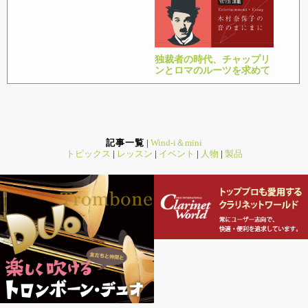
独裁者の時代、チャップリ
ンとロマのルーツを求めて
記事一覧
|
Wind-i＆mini
トピックス
|
レッスン
|
イベント
|
人物
|
製品