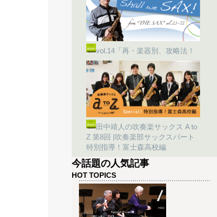
vol.14「再・楽器別、攻略法！
田中靖人の吹奏楽サックス A to
Z 第8回 |吹奏楽部サックスパート
特別指導！富士森高校編
今話題の人気記事
HOT TOPICS