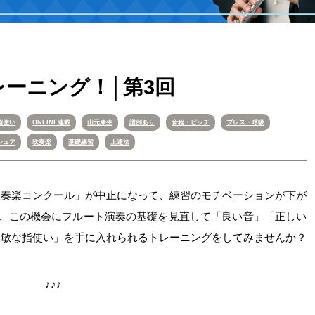
ーニング！│第3回
指使い
ONLINE連載
山元康生
譜例あり
音程・ピッチ
ブレス・呼吸
シュア
吹奏楽
基礎練習
上達法
吹奏楽コンクール」が中止になって、練習のモチベーションが下が
し、この機会にフルート演奏の基礎を見直して「良い音」「正しい
俊敏な指使い」を手に入れられるトレーニングをしてみませんか？
♪♪♪