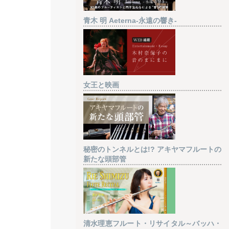
青木 明 Aeterna-永遠の響き-
女王と映画
秘密のトンネルとは!? アキヤマフルートの
新たな頭部管
清水理恵フルート・リサイタル～バッハ・