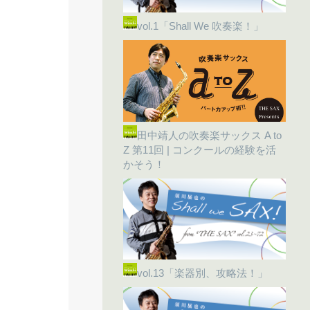
vol.1「Shall We 吹奏楽！」
田中靖人の吹奏楽サックス A to
Z 第11回 | コンクールの経験を活
かそう！
vol.13「楽器別、攻略法！」