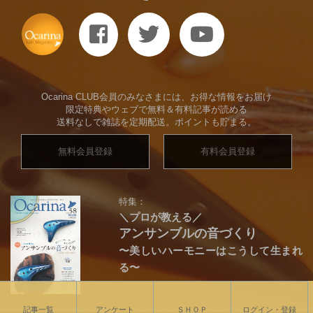
Ocarina CLUB会員のみなさまには、お得な情報をお届け
限定特典やウェブで無料＆有料記事が読める
送料なしで雑誌を定期配送。ポイントも貯まる。
無料会員登録
有料会員登録
特集：
＼プロが教える／
アンサンブルの音づくり
〜美しいハーモニーはこうして生まれ
る〜
雑誌│Ocarina最新58号
Ocarina バックナンバー
記事一覧
アンケート
ＳＨＯＰ
ログイン・登録