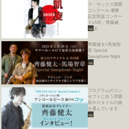
フ・サックス国際
コンクール 優勝
記念凱旋コンサー
トLIVE」齊藤健
太
齊藤健太×馬場智
章 Special
Saxophone Night
プログラムのコン
セプトに合う雰囲
気やスタイルの曲
を選んでいます