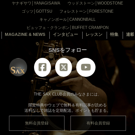
ヤナギサワ│YANAGISAWA
ウッドストーン│WOODSTONE
ゴッツ│GOTTSU
フォレストーン│FORESTONE
キャノンボール│CANNONBALL
ビュッフェ・クランポン│BUFFET CRAMPON
MAGAZINE & NEWS
インタビュー
レッスン
特集
連載
SNSをフォロー
THE SAX CLUB会員のみなさまには、
限定特典やウェブで無料＆有料記事が読める
送料なしで雑誌を定期配送。ポイントも貯まる。
無料会員登録
有料会員登録