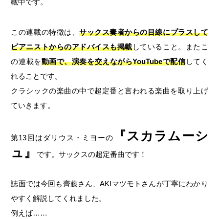
載中です。
この連載の特徴は、
サックス奏者からの目線にプラスして
ピアニストからのアドバイスも掲載
していること。またこ
の連載を
動画で、演奏を交えながら
YouTube
で配信
してく
れることです。
クラシックの楽曲の中で超定番と言われる楽曲を取り上げ
ていきます。
『スカラムーシ
第13回はダリウス・ミヨーの
ュ』
です。サックスの超定番曲です！
誌面では今回も齊藤さん、AKIマツモトさんが丁寧にわかり
やすく解説してくれました。
例えば
……