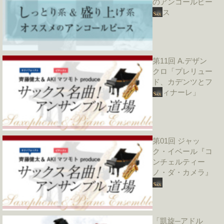
のアンコールピー
ス
第11回 A.デザン
クロ「プレリュー
ド、カデンツとフ
ィナーレ」
第01回 ジャッ
ク・イベール『コ
ンチェルティー
ノ・ダ・カメラ』
「凱旋─アドル