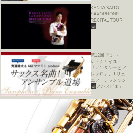
KENTA SAITO
SAXOPHONE
RECITAL TOUR
第12回 アンド
レ・シャイユー
「アンダンテとア
レグロ」、J.リュ
エフ「シャンソン
とパスピエ」