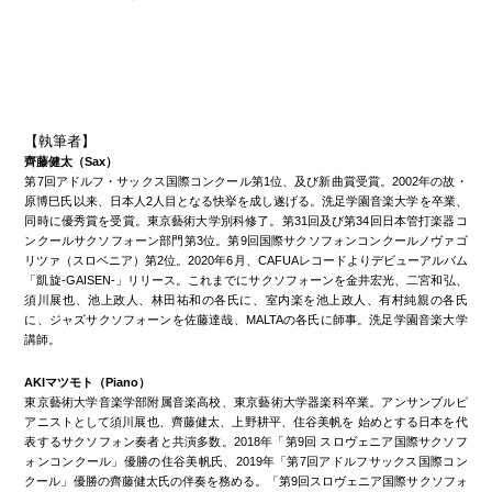
【執筆者】
齊藤健太（Sax）
第7回アドルフ・サックス国際コンクール第1位、及び新曲賞受賞。2002年の故・
原博巳氏以来、日本人2人目となる快挙を成し遂げる。洗足学園音楽大学を卒業、
同時に優秀賞を受賞。東京藝術大学別科修了。第31回及び第34回日本管打楽器コ
ンクールサクソフォーン部門第3位。第9回国際サクソフォンコンクールノヴァゴ
リツァ（スロベニア）第2位。2020年6月、CAFUAレコードよりデビューアルバム
「凱旋-GAISEN-」リリース。これまでにサクソフォーンを金井宏光、二宮和弘、
須川展也、池上政人、林田祐和の各氏に、室内楽を池上政人、有村純親の各氏
に、ジャズサクソフォーンを佐藤達哉、MALTAの各氏に師事。洗足学園音楽大学
講師。
AKIマツモト（Piano）
東京藝術大学音楽学部附属音楽高校、東京藝術大学器楽科卒業。アンサンブルピ
アニストとして須川展也、齊藤健太、上野耕平、住谷美帆を 始めとする日本を代
表するサクソフォン奏者と共演多数。2018年「第9回 スロヴェニア国際サクソフ
ォンコンクール」優勝の住谷美帆氏、2019年「第7回アドルフサックス国際コン
クール」優勝の齊藤健太氏の伴奏を務める。「第9回スロヴェニア国際サクソフォ