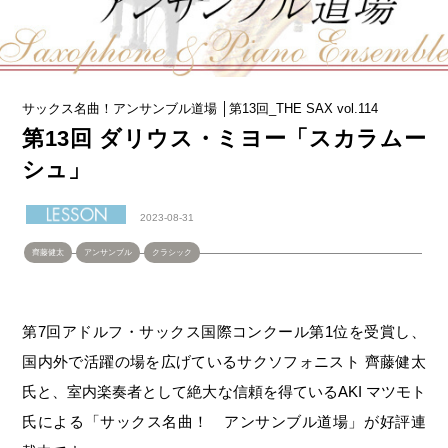
サックス名曲！アンサンブル道場 │第13回_THE SAX vol.114
第13回 ダリウス・ミヨー「スカラムー
シュ」
2023-08-31
齊藤健太
アンサンブル
クラシック
第
7
回アドルフ・サックス国際コンクール第
1
位を受賞し、
国内外で活躍の場を広げているサクソフォニスト 齊藤健太
氏と、室内楽奏者として絶大な信頼を得ている
AKI
マツモト
氏による「サックス名曲！ アンサンブル道場」が好評連