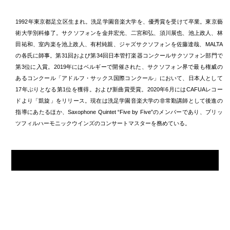
1992年東京都足立区生まれ。洗足学園音楽大学を、優秀賞を受けて卒業。東京藝
術大学別科修了。サクソフォンを金井宏光、二宮和弘、須川展也、池上政人、林
田祐和、室内楽を池上政人、有村純親、ジャズサクソフォンを佐藤達哉、MALTA
の各氏に師事。第31回および第34回日本管打楽器コンクールサクソフォン部門で
第3位に入賞。2019年にはベルギーで開催された、サクソフォン界で最も権威の
あるコンクール「アドルフ・サックス国際コンクール」において、日本人として
17年ぶりとなる第1位を獲得。および新曲賞受賞。2020年6月にはCAFUAレコー
ドより「凱旋」をリリース。現在は洗足学園音楽大学の非常勤講師として後進の
指導にあたるほか、Saxophone Quintet “Five by Five”のメンバーであり、ブリッ
ツフィルハーモニックウインズのコンサートマスターを務めている。