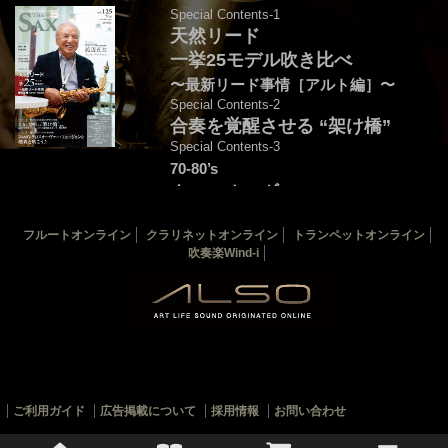
Special Contents-1
天然リード
一挙25モデル吹き比べ
〜最新リード事情［アルト編］〜
Special Contents-2
合奏を覚醒させる “架け橋”
Special Contents-3
70-80’s
クロスオーヴァー・
フュージョンを颯爽と吹こう♪
フルートオンライン
クラリネットオンライン
トランペットオンライン
音源連動：演奏＆解説by後藤天太
吹奏楽Wind-i
カバー：渡辺貞夫
THE SAX 最新125号
THE SAX バックナンバー
サックス楽譜一覧
ご利用ガイド
広告掲載について
採用情報
お問い合わせ
© 2010-2022 ALSOJ ONLINE All rights reserved.