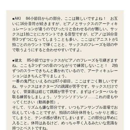
●AKI 84小節目からの部分。ここは難しいですよね！ お互
いに16分音符が続きますが、ピアノとサックスのアーティキ
ュレーションが違うのでぴったりと合わせるのが難しい。サッ
クスは1拍ごとにカウントできる音型ですが、ピアノは16分音
符3つずつになってしまうことも多い。ここはピアニストが1
拍ごとのカウントで弾くことと、サックスのフレーズを頭の中
で歌うようにすると合わせやすいですよ。
●健太 85小節ではサックスがピアノのフレーズを引継ぎます
ね。ここも3つずつの音のつながりで練習しないこと！ 2拍
ずつのスラーできちんと書かれているので、アーティキュレー
ションはきちんと守りましょう。
一番の鬼門といえるのは87小節目。ここはすごく難しいです
ね。サックスはオクターブの跳躍が苦手です。サックスだけで
なく、管楽器は総じて跳躍が苦手です。まずはインターバルを
取る練習をしましょう。ソラソシソドソレソ……これの逆もや
ってください（動画参照）。
そして、リズムも嫌な部分です。いつもアンサンブル道場でお
伝えしていることですが、拍頭の16分休符をしっかりと感じ
てしまうと、テンポ感が遅れてしまいます。この部分は早めに
入ること。休符はあるけど、めっちゃ早く入るみたいな意識を
持つとベストですね。