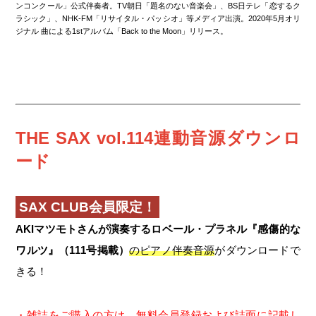
ンコンクール」公式伴奏者。TV朝日「題名のない音楽会」、BS日テレ「恋するク
ラシック」、NHK-FM「リサイタル・パッシオ」等メディア出演。2020年5月オリ
ジナル 曲による1stアルバム「Back to the Moon」リリース。
THE SAX vol.114連動音源ダウンロ
ード
SAX CLUB会員限定！
AKIマツモトさんが演奏するロベール・プラネル『感傷的な
ワルツ』（111号掲載）
のピアノ伴奏音源
がダウンロードで
きる！
・雑誌をご購入の方は、無料会員登録および誌面に記載し