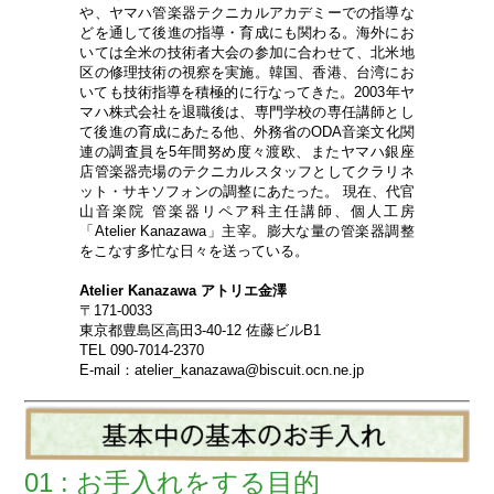
や、ヤマハ管楽器テクニカルアカデミーでの指導な
どを通して後進の指導・育成にも関わる。海外にお
いては全米の技術者大会の参加に合わせて、北米地
区の修理技術の視察を実施。韓国、香港、台湾にお
いても技術指導を積極的に行なってきた。2003年ヤ
マハ株式会社を退職後は、専門学校の専任講師とし
て後進の育成にあたる他、外務省のODA音楽文化関
連の調査員を5年間努め度々渡欧、またヤマハ銀座
店管楽器売場のテクニカルスタッフとしてクラリネ
ット・サキソフォンの調整にあたった。 現在、代官
山音楽院 管楽器リペア科主任講師、個人工房
「Atelier Kanazawa」主宰。膨大な量の管楽器調整
をこなす多忙な日々を送っている。
Atelier Kanazawa アトリエ金澤
〒171-0033
東京都豊島区高田3-40-12 佐藤ビルB1
TEL 090-7014-2370
E-mail：atelier_kanazawa@biscuit.ocn.ne.jp
01 : お手入れをする目的