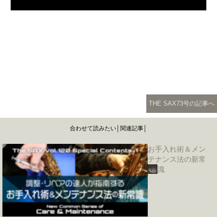
THE SAX73号の記事へ
合わせて読みたい│関連記事│
お手入れ術＆メン
テナンス法の新常
識