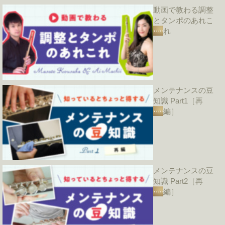
動画で教わる調整
とタンポのあれこ
れ
メンテナンスの豆
知識 Part1［再
編］
メンテナンスの豆
知識 Part2［再
編］