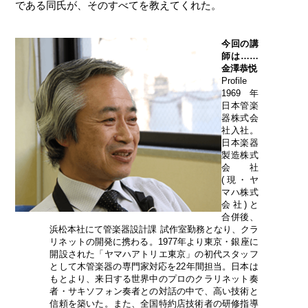
である同氏が、そのすべてを教えてくれた。
今回の講
師は……
金澤恭悦
Profile
1969年
日本管楽
器株式会
社入社。
日本楽器
製造株式
会社
(現・ヤ
マハ株式
会社)と
合併後、
浜松本社にて管楽器設計課 試作室勤務となり、クラ
リネットの開発に携わる。1977年より東京・銀座に
開設された「ヤマハアトリエ東京」の初代スタッフ
として木管楽器の専門家対応を22年間担当。日本は
もとより、来日する世界中のプロのクラリネット奏
者・サキソフォン奏者との対話の中で、高い技術と
信頼を築いた。また、全国特約店技術者の研修指導