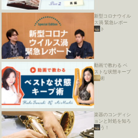
新型コロナウイル
ス渦 緊急レポー
ト
動画で教わる ベ
ストな状態キープ
術
楽器のコンディシ
ョンと対処を知ろ
う！