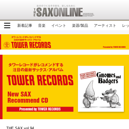
新着記事
音楽
イベント
楽器/製品
アーティスト
レ
THE SAX vol.94