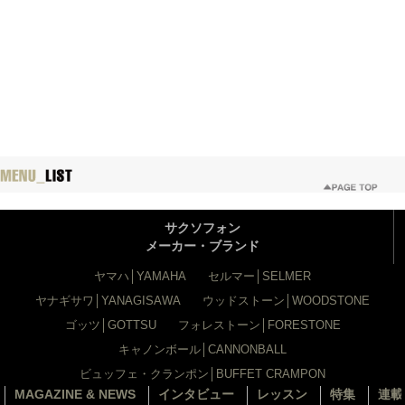
サクソフォン
メーカー・ブランド
ヤマハ│YAMAHA
セルマー│SELMER
ヤナギサワ│YANAGISAWA
ウッドストーン│WOODSTONE
ゴッツ│GOTTSU
フォレストーン│FORESTONE
キャノンボール│CANNONBALL
ビュッフェ・クランポン│BUFFET CRAMPON
MAGAZINE & NEWS
インタビュー
レッスン
特集
連載