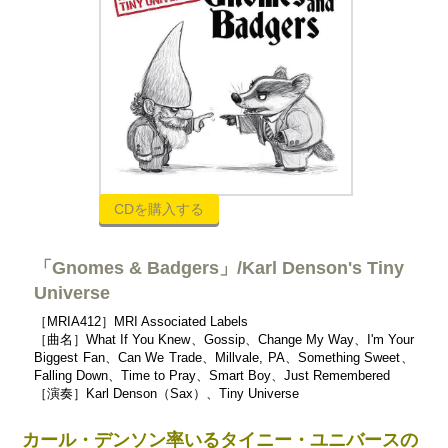
CDを購入する
「Gnomes & Badgers」/Karl Denson's Tiny
Universe
［MRIA412］MRI Associated Labels
［曲名］What If You Knew、Gossip、Change My Way、I'm Your
Biggest Fan、Can We Trade、Millvale, PA、Something Sweet、
Falling Down、Time to Pray、Smart Boy、Just Remembered
［演奏］Karl Denson（Sax）、Tiny Universe
カール・デンソン率いるタイニー・ユニバースの