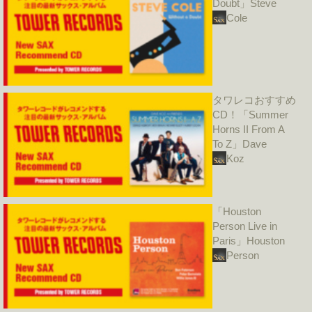
Doubt」Steve
Cole
タワレコおすすめ
CD！「Summer
Horns II From A
To Z」Dave
Koz
「Houston
Person Live in
Paris」Houston
Person