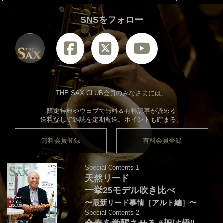
SNSをフォロー
THE SAX CLUB会員のみなさまには、
限定特典やウェブで無料＆有料記事が読める
送料なしで雑誌を定期配送。ポイントも貯まる。
無料会員登録
有料会員登録
Special Contents-1
天然リード
一挙25モデル吹き比べ
〜最新リード事情［アルト編］〜
Special Contents-2
合奏を覚醒させる “架け橋”