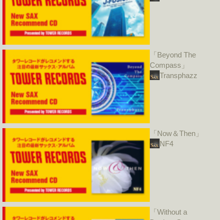
「Beyond The
Compass」
Transphazz
「Now＆Then」
NF4
「Without a