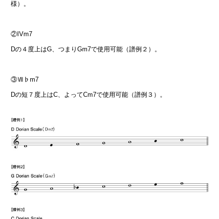
様）。
②IVm7
Dの４度上はG、つまりGm7で使用可能（譜例２）。
③Ⅶ♭m7
Dの短７度上はC、よってCm7で使用可能（譜例３）。