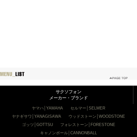
サクソフォン
メーカー・ブランド
ヤマハ│YAMAHA
セルマー│SELMER
ヤナギサワ│YANAGISAWA
ウッドストーン│WOODSTONE
ゴッツ│GOTTSU
フォレストーン│FORESTONE
キャノンボール│CANNONBALL