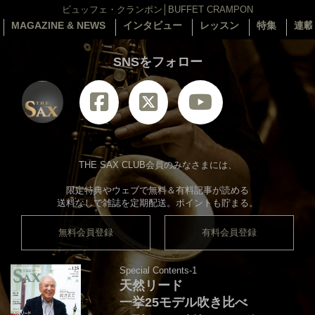
ビュッフェ・クランポン│BUFFET CRAMPON
MAGAZINE & NEWS
インタビュー
レッスン
特集
連載
SNSをフォロー
THE SAX CLUB会員のみなさまには、
限定特典やウェブで無料＆有料記事が読める
送料なしで雑誌を定期配送。ポイントも貯まる。
無料会員登録
有料会員登録
Special Contents-1
天然リード
一挙25モデル吹き比べ