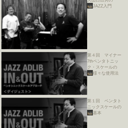
JAZZ入門
第４回 マイナー
7thペンタトニッ
ク・スケールの
様々な使用法
第１回 ペンタト
ニックスケールの
基本