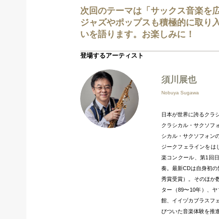
次回のテーマは「サックス音楽を広
ジャズやポップスも積極的に取り
いを語ります。お楽しみに！
登場するアーティスト
須川展也
Nobuya Sugawa
日本が世界に誇るクラ
クラシカル・サクソフ
シカル・サクソフォン
ジークフェラインをは
楽コンクール、第1回
奏。最新CDは自身初
秀賞受賞）。そのほか
ター（89〜10年）、
館、イイヅカブラスフ
びついた音楽体験を推