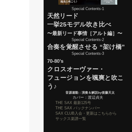
Special Contents-1
天然リード
一挙25モデル吹き比べ
〜最新リード事情［アルト編］〜
Special Contents-2
合奏を覚醒させる “架け橋”
Special Contents-3
70-80’s
クロスオーヴァー・
フュージョンを颯爽と吹こ
う♪
音源連動：演奏＆解説by後藤天太
カバー：渡辺貞夫
THE SAX 最新125号
THE SAX バックナンバー
SAX CLUB入会・更新はこちらから
サックス楽譜一覧