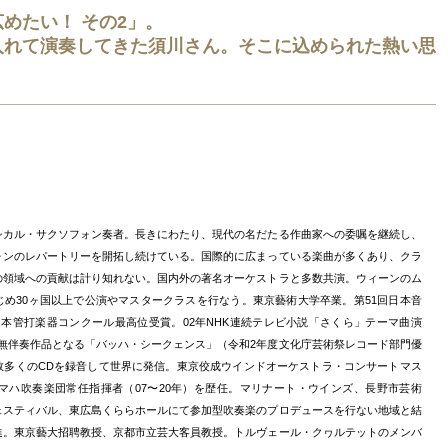
めたい！ その2」。
入れて演奏してきた須川さん。そこに込められた熱い思
シカル・サクソフォン奏者。長きにわたり、現代の名だたる作曲家への委嘱を継続し、
ォンのレパートリーを開拓し続けている。国際的に広まっている楽曲が多くあり、クラ
の領域への貢献は計り知れない。国内外の著名オーケストラと多数共演。ウィーンのム
じめ30ヶ国以上で公演やマスタークラスを行なう。東京藝術大学卒業。第51回日本音
日本管打楽器コンクール最高位受賞。02年NHK連続テレビ小説「さくら」テーマ曲演
の無伴奏作品となる「バッハ・シークェンス」（令和2年度文化庁芸術祭レコード部門優
数多くのCDを録音して世界に発信。東京佼成ウインドオーケストラ・コンサートマス
ヤマハ吹奏楽団常任指揮者（07〜20年）を歴任。マリナート・ウインズ、長野市芸術
ェスティバル、東広島くららホールにて参加型吹奏楽のプロデュースを行ない地域と結
進。東京藝大招聘教授、京都市立芸大客員教授。トルヴェール・クヮルテットのメンバ