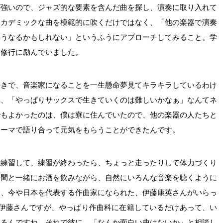
が強いので、ジャズ的な要素を含んだ曲を探し、演奏に取り入れて
アカデミックな曲を模範的に吹くだけではなく、「他の楽器で演奏
こうなるかもしれない」というふうにアプローチしてみること。学
々修行に励んでいました。
好きで、音楽家になることを一生懸命夢見てキラキラしているわけ
れ、「やっぱりサックスで生きていくのは難しいかなぁ」なんてネ
でもよかったのは、僕は寮に住んでいたので、他の楽器の人たちと
テーマで語り合って元気をもらうことができたんです。
で練習して、練習が終わったら、ちょっと走ったりして体力づくり
仲間と一緒にお酒を飲みながら、自然にいろんな音楽を聴くように
に、今や日本を代表する作曲家になられた、伊藤康英さんがいらっ
た伊藤さんですが、やっぱり作曲科に在籍しているだけあって、い
いるんですね。それで彼に、「なんか面白い曲はないか」と相談し