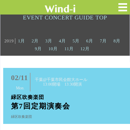
EVENT CONCERT GUIDE TOP
2019│
1月
2月
3月
4月
5月
6月
7月
8月
9月
10月
11月
12月
02/11
千葉@千葉市民会館大ホール
13:00開場 13:30開演
Mon.
緑区吹奏楽団
第7回定期演奏会
緑区吹奏楽団