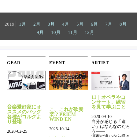
2019│
1月
2月
3月
4月
5月
6月
7月
8月
9月
10月
11月
12月
GEAR
EVENT
ARTIST
11｜オペラやコ
ンサート、練習
音楽愛好家にオ
を見て学ぶこと
こ、これが吹奏
ススメのバッグ
楽!? PRIEM
各種がコルグよ
2020-09-10
WIND EN
り登場
自分が感じる「違
い」はなんなのだろ
2025-10-14
2020-02-25
う───
演奏の違いから様々