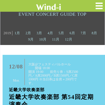
EVENT CONCERT GUIDE TOP
2019│
1月
2月
3月
4月
5月
6月
7月
8月
9月
10月
11月
12月
大阪@フェスティバルホール
12/08
開場 18:00
開演 19:00 前売り券：S席2500
円／A席2000円／B席1500円／C席
1000円 ※当日券は全席＋200円で
Mon.
す。
近畿大学吹奏楽部
近畿大学吹奏楽部 第54回定期
演奏会