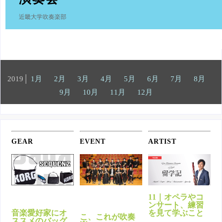
近畿大学吹奏楽部
2019│
1月
2月
3月
4月
5月
6月
7月
8月
9月
10月
11月
12月
GEAR
EVENT
ARTIST
11｜オペラやコ
ンサート、練習
音楽愛好家にオ
を見て学ぶこと
こ、これが吹奏
ススメのバッグ