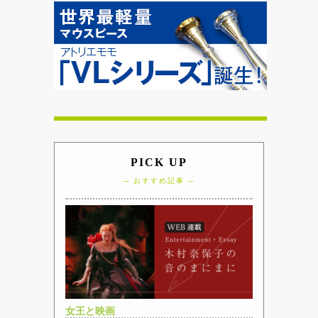
PICK UP
─ おすすめ記事 ─
女王と映画