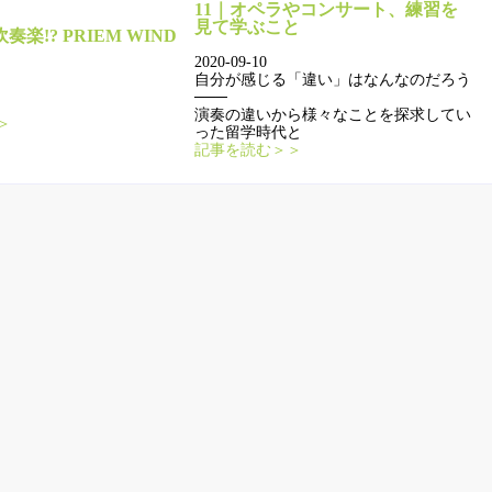
11｜オペラやコンサート、練習を
見て学ぶこと
楽!? PRIEM WIND
2020-09-10
自分が感じる「違い」はなんなのだろう
───
演奏の違いから様々なことを探求してい
＞
った留学時代と
記事を読む＞＞