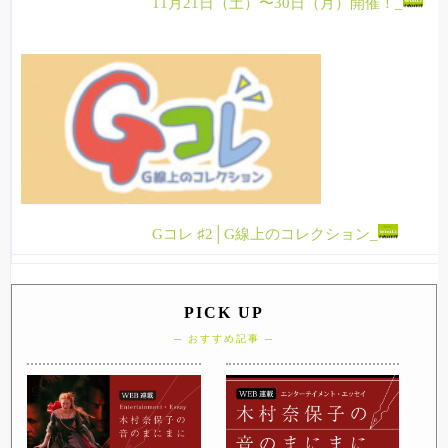
11月21日（土）〜30日（月）開催！_
Gコレ ♯2│G線上のコレクション_
PICK UP
─ おすすめ記事 ─