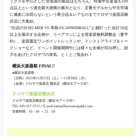
ックスを中心とした管楽器の新品はもちろん、特選中古楽器も100
点以上という過去最大規模の展示となり、定番モデルから中古市場
に滅多に出回らないという希少品＆レアものまでクロサワ楽器店横
浜店に大集結。
“伝説のH.SELMER VS 革新のCANNONBALL”と銘打った合計50点
以上を展示する企画や、リペアマンによる管楽器無料調整会（要予
約）、楽器選定ワンポイントレッスンや、インストアライブ＆トー
クショーなど、イベント開催期間中には様々な企画が目白押し。総
力をあげたクロサワの本気、とくとご覧あれ！
横浜大楽器祭 FINAL!!
●横浜大楽器祭
［日時］2015年11月21日（土）～11月30日（月）
［会場］クロサワ楽器店 横浜店（横浜モアーズ4F）
クロサワ楽器店横浜店
クロサワ楽器店横浜店（横浜モアーズ4F）
TEL 045-317-3711／E-mail hama@kurosawagakki.com
営業時間：10：00 ～ 21：00