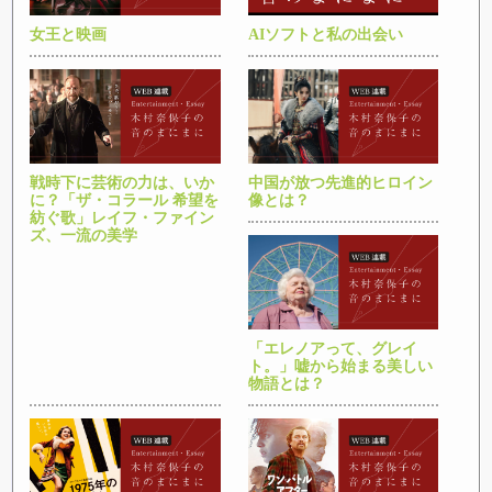
女王と映画
AIソフトと私の出会い
戦時下に芸術の力は、いか
中国が放つ先進的ヒロイン
に？「ザ・コラール 希望を
像とは？
紡ぐ歌」レイフ・ファイン
ズ、一流の美学
「エレノアって、グレイ
ト。」嘘から始まる美しい
物語とは？