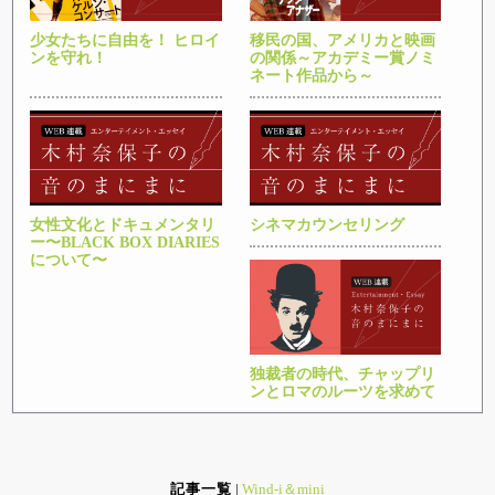
少女たちに自由を！ ヒロイ
移民の国、アメリカと映画
ンを守れ！
の関係～アカデミー賞ノミ
ネート作品から～
女性文化とドキュメンタリ
シネマカウンセリング
ー〜BLACK BOX DIARIES
について〜
独裁者の時代、チャップリ
ンとロマのルーツを求めて
記事一覧
|
Wind-i＆mini