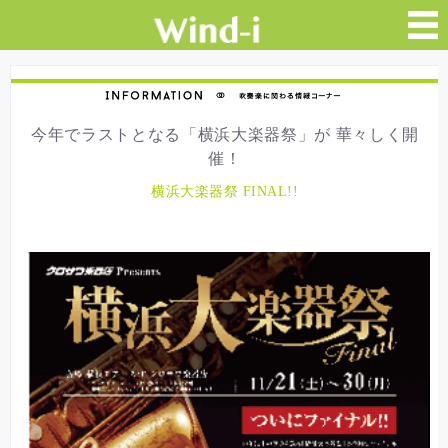
今年でラストとなる「横浜大楽器祭」が 華々しく開
催！
横浜大楽器祭 FINAL!!