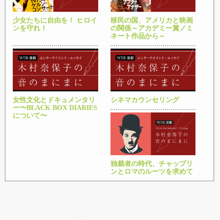
少女たちに自由を！ ヒロイ
移民の国、アメリカと映画
ンを守れ！
の関係～アカデミー賞ノミ
ネート作品から～
女性文化とドキュメンタリ
シネマカウンセリング
ー〜BLACK BOX DIARIES
について〜
独裁者の時代、チャップリ
ンとロマのルーツを求めて