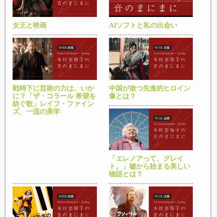
女王と映画
AIソフトと私の出会い
戦時下に芸術の力は、いか
中国が放つ先進的ヒロイン
に？「ザ・コラール 希望を
像とは？
紡ぐ歌」レイフ・ファイン
ズ、一流の美学
「エレノアって、グレイ
ト。」嘘から始まる美しい
物語とは？