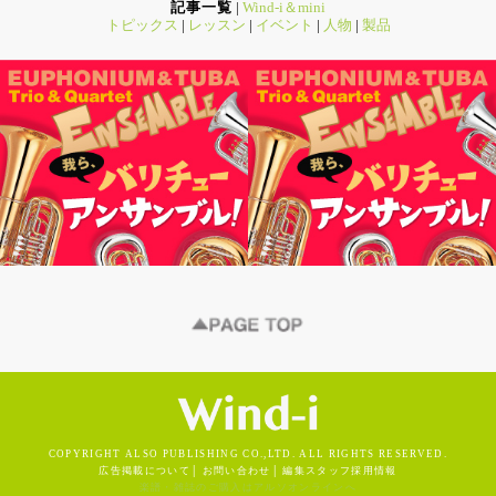
記事一覧
|
Wind-i＆mini
トピックス
|
レッスン
|
イベント
|
人物
|
製品
COPYRIGHT ALSO PUBLISHING CO.,LTD. ALL RIGHTS RESERVED.
広告掲載について
│
お問い合わせ
│
編集スタッフ採用情報
楽譜・雑誌のご購入はアルソオンラインへ