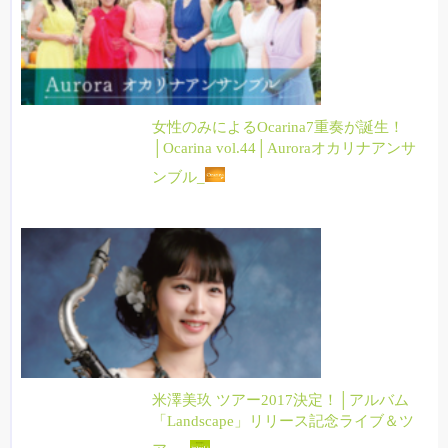
女性のみによるOcarina7重奏が誕生！
│Ocarina vol.44│Auroraオカリナアンサ
ンブル_
米澤美玖 ツアー2017決定！│アルバム
「Landscape」リリース記念ライブ＆ツ