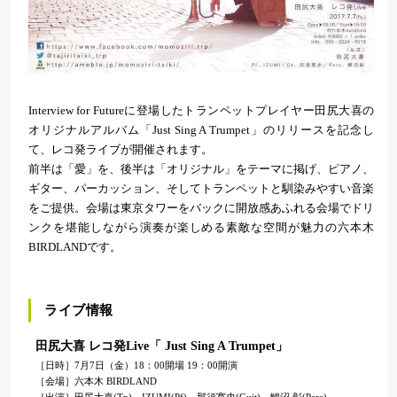
Interview for Futureに登場したトランペットプレイヤー田尻大喜の
オリジナルアルバム「Just Sing A Trumpet」のリリースを記念し
て、レコ発ライブが開催されます。
前半は「愛」を、後半は「オリジナル」をテーマに掲げ、ピアノ、
ギター、パーカッション、そしてトランペットと馴染みやすい音楽
をご提供。会場は東京タワーをバックに開放感あふれる会場でドリ
ンクを堪能しながら演奏が楽しめる素敵な空間が魅力の六本木
BIRDLANDです。
ライブ情報
田尻大喜 レコ発Live「 Just Sing A Trumpet」
［日時］7月7日（金）18：00開場 19：00開演
［会場］六本木 BIRDLAND
［出演］田尻大喜(Tp)、IZUMI(Pf)、那須寛史(Guit)、鯉沼 彰(Perc)