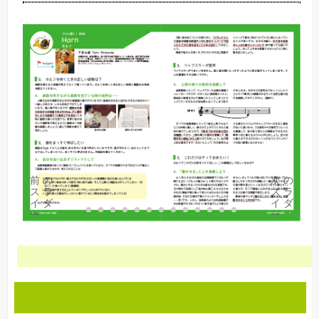
前の
次の
スラ
スラ
イダ
イダ
1
2
3
4
5
6
7
8
9
10
11
12
13
ー
ー