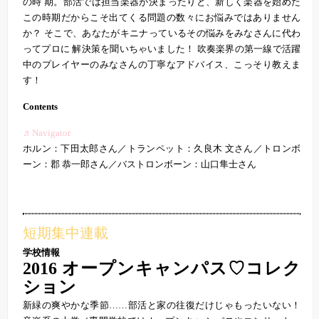
の時 期。部活では担当楽器が決まったりと、新しく楽器を始めた
この時期だからこそ出てくる問題の数々にお悩みではありません
か？ そこで、あなたがキニナっているその悩みをみなさんに代わ
ってプロに 解決策を聞いちゃいました！ 吹奏楽界の第一線で活躍
中のプレイヤーのみなさんの丁寧なアドバイス、こっそり教えま
す！
Contents
♬Navigator
ホルン：下田太郎さん／トランペット：久良木 文さん／トロンボ
ーン：郡 恭一郎さん／バストロンボーン：山口隼士さん
短期集中連載
学校情報
2016 オープンキャンパス♡コレク
ション
新緑の爽やかな季節……部活と家の往復だけじゃもったいない！