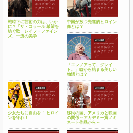
戦時下に芸術の力は、いか
中国が放つ先進的ヒロイン
に？「ザ・コラール 希望を
像とは？
紡ぐ歌」レイフ・ファイン
ズ、一流の美学
「エレノアって、グレイ
ト。」嘘から始まる美しい
物語とは？
少女たちに自由を！ ヒロイ
移民の国、アメリカと映画
ンを守れ！
の関係～アカデミー賞ノミ
ネート作品から～