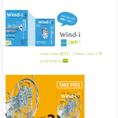
wind-i mini 創刊！│Wind-i mini１号
CONTENTS_