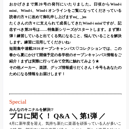
おかげさまで第20号の発刊にいたりました。日頃からWind-i
mini、Wind-i、Wind-i オンラインをご覧になってくださっている
読者の方々に改めて御礼申し上げますm(_ _)m
たくさんの方々に支えられて成長してきたWind-i miniですが、記
念すべき第20号は……特集新シリーズがスタートします。まず第1
弾！練習していると出てくる気になること、悩んでいることを解決
します。練習に活用してくださいね♪
短期集中連載2016オープンキャンパス♡コレクションでは、この
春から夏にかけて開催予定の各学校のオープンキャンパス情報をご
紹介！まずは実際に行ってみて空気に触れてみよう★
その他メーカー、楽譜、グッズ情報盛りだくさん！今号もあなたの
ためになる情報をお届けします！
Special
みんなのキニナルを解決!?
プロに聞く！ Q&A ＼ 第1弾 ／
4月に新年度を迎え、気持ち新たに楽器を頑張っている人が多いこ