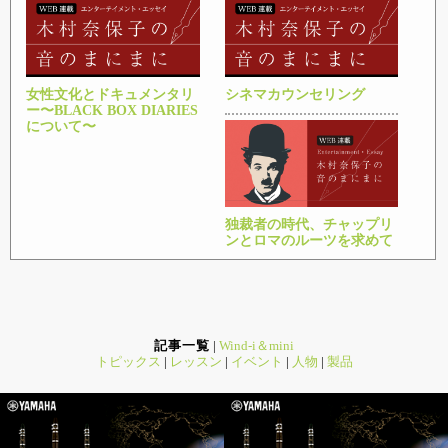
女性文化とドキュメンタリ
シネマカウンセリング
ー〜BLACK BOX DIARIES
について〜
独裁者の時代、チャップリ
ンとロマのルーツを求めて
記事一覧
|
Wind-i＆mini
トピックス
|
レッスン
|
イベント
|
人物
|
製品