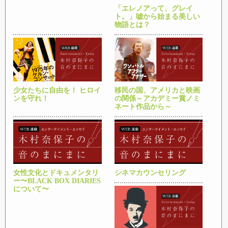
「エレノアって、グレイ
ト。」嘘から始まる美しい
物語とは？
少女たちに自由を！ ヒロイ
移民の国、アメリカと映画
ンを守れ！
の関係～アカデミー賞ノミ
ネート作品から～
女性文化とドキュメンタリ
シネマカウンセリング
ー〜BLACK BOX DIARIES
について〜