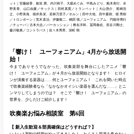
ット｜安藤綾香、板垣 茜、内川裕子、大庭めぐみ、中島みどり、船木喜行、水
野美香、山口由夏／サックス｜田村真寛／トランペット｜大山啓介、尾崎浩
之、小野美海、堀井美栄、若林万里子／ホルン｜田中大地、田中夏樹、堀 秀樹
／トロンボーン｜荒木直治、伊藤敬二、嶋田 慎／ユーフォニアム 円能寺博行
／チューバ｜古本大志／パーカッション｜椎名洋和、冨岡春絵、長谷川剛士、
藤川敬典／コントラバス｜佐々木秀男、深町 萌
「響け！ ユーフォニアム」4月から放送開
始！
今までありそうでなかった、吹奏楽部を舞台にしたアニメ「響
け！ ユーフォニアム」が４月から放送開始となります！ ヒロイ
ンが演奏する楽器は……何とユーフォニアム！ これを聞いた時点
で吹奏楽経験者なら「なかなかオイシい楽器を選んだな……」とニ
ンマリしてしまうのでは？ そこで「響け！ ユーフォニアム」の
世界を、少しだけご紹介します！
吹奏楽お悩み相談室 第6回
【 新入生歓迎＆部員確保はどうすれば？】
いよいよ新勧の時期がやってきました！ たくさん部員を集めたい