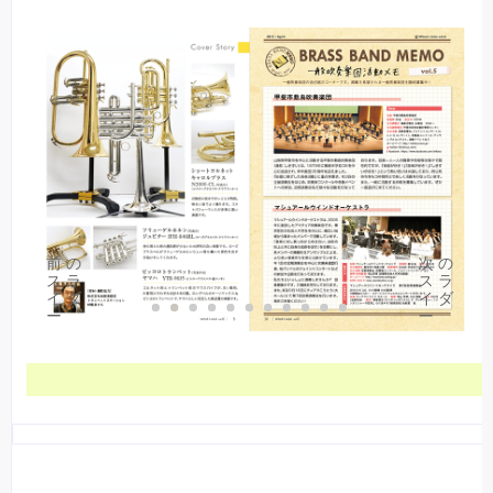
前の
次の
スラ
スラ
イダ
イダ
1
2
3
4
5
6
7
8
9
10
11
ー
ー