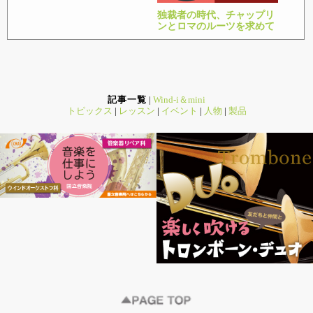
独裁者の時代、チャップリ
ンとロマのルーツを求めて
記事一覧
|
Wind-i＆mini
トピックス
|
レッスン
|
イベント
|
人物
|
製品