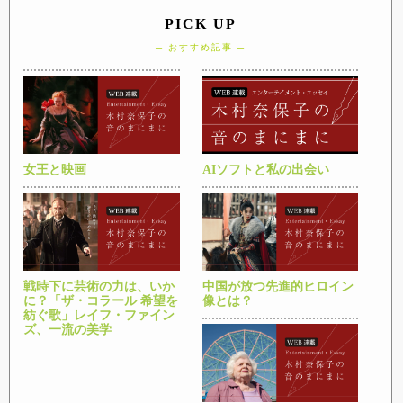
PICK UP
─ おすすめ記事 ─
女王と映画
AIソフトと私の出会い
戦時下に芸術の力は、いか
中国が放つ先進的ヒロイン
に？「ザ・コラール 希望を
像とは？
紡ぐ歌」レイフ・ファイン
ズ、一流の美学