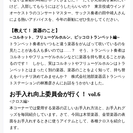
けど、入部してもらうにはどうしたらいいの？ 東京佼成ウインド
オーケストラのコンサートマスター、サックス奏者の田中靖人さん
による熱いアドバイスを、今年の新勧にぜひ生かしてください。
【教えて！ 楽器のこと】
∼コルネット、フリューゲルホルン、ピッコロトランペット編∼
トランペット奏者がいつもと違う楽器をがんばって吹いているのを
見たことがある人も多いのでは……？ そう、トランペット奏者は
コルネットやフリューゲルホルンなどに楽器を持ち替えることがあ
るのです！ しかし、実はコルネットやフリューゲルホルンはトラ
ンペットとはまったく別の楽器。楽器のことをよく知って、持ち替
えをバッチリ決めてみませんか？ 株式会社池部楽器店トランペッ
トステーションの林雅彦さんにお話をうかがいました。
お手入れ向上委員会が行く！ vol.6
<クロス編>
本コーナーでは愛用する楽器の正しいお手入れ方法と、お手入れグ
ッズを毎回紹介しています。さて、今回は木管楽器、金管楽器の表
面をお手入れするときに使うアイテムとして、各種クロスを紹介し
ます。