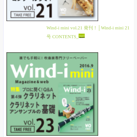
Wind-i mini vol.21 発刊！│Wind-i mini 21
号 CONTENTS_