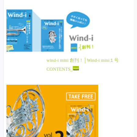
wind-i mini 創刊！│Wind-i mini１号
CONTENTS_