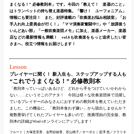
まくなる！” 必修教則本」です。今回の「教えて！ 楽器のこと」
はトランペットの持ち替え楽器特集。「響け！ ユーフォニアム」
情報にも要注目！ また、好評連載の「吹奏楽お悩み相談室」「お
手入れ向上委員会が行く！」「ママ演奏家奮闘中!!」や「放課後う
いんどあい部」「一般吹奏楽団メモ」に加え、楽器メーカー、楽器
店などの最新情報も満載！ vol.6も吹奏楽をもっと追求したい皆
さまへ、役立つ情報をお届けします！
Lesson
プレイヤーに聞く！ 新入生も、ステップアップする人も
“これでうまくなる！” 必修教則本
「教則本っていっぱいあるけど、どれから手をつけていいかわから
ない……というそこのアナタ！ 今回は様々な吹奏楽団体で活躍し
ているプレイヤーのみなさんにおすすめの教則本を教えていただき
ました。この機会に、「教則本食わず嫌い」から脱出しませんか？
複数冊挙げてくれたプレイヤーも多いので、推薦理由の完全版、教
則本の詳細はWind-iオンラインにアップします！
フルート｜大塚恵里香、金野紗綾香、若山桃子／オーボエ｜是澤 悠／クラリネ