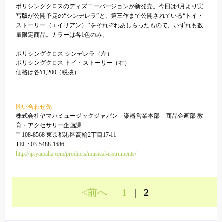
ポリシングクロスのディズニーバージョンが新発売。今回は4月より実
写版が公開予定の“シンデレラ”と、第三作まで公開されている“トイ・
ストーリー（エイリアン）”をそれぞれあしらったもので、いずれも数
量限定商品。カラーは各1色のみ。
ポリシングクロス シンデレラ（左）
ポリシングクロス トイ・ストーリー（右）
価格は各¥1,200（税抜）
問い合わせ先
株式会社ヤマハミュージックジャパン 楽器営業本部 商品企画部 教
育・アクセサリー企画課
〒108-8568 東京都港区高輪2丁目17-11
TEL : 03-5488-1686
http://jp.yamaha.com/products/musical-instruments/
<前へ
1
|
2