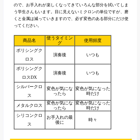
ので、お手入れが楽しくなってきていろんな部分を拭いてしま
う学生さんもいます。目に見えないミクロンの単位ですが、磨
くと金属は減っていきますので、必ず変色のある部分にだけ使
ってください。
使うタイミン
商品名
使用頻度
グ
ポリシングク
演奏後
いつも
ロス
ポリシングク
演奏後
いつも
ロスDX
シルバークロ
変色が気にな
変色が気になった
ったら
時だけ
ス
変色が気にな
変色が気になった
メタルクロス
ったら
時だけ
シリコンクロ
お手入れの最
時々
後に
ス