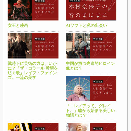
女王と映画
AIソフトと私の出会い
戦時下に芸術の力は、いか
中国が放つ先進的ヒロイン
に？「ザ・コラール 希望を
像とは？
紡ぐ歌」レイフ・ファイン
ズ、一流の美学
「エレノアって、グレイ
ト。」嘘から始まる美しい
物語とは？