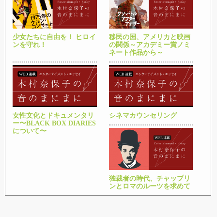
少女たちに自由を！ ヒロイ
移民の国、アメリカと映画
ンを守れ！
の関係～アカデミー賞ノミ
ネート作品から～
女性文化とドキュメンタリ
シネマカウンセリング
ー〜BLACK BOX DIARIES
について〜
独裁者の時代、チャップリ
ンとロマのルーツを求めて