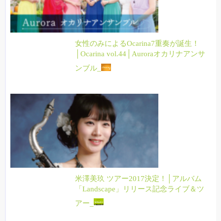
女性のみによるOcarina7重奏が誕生！
│Ocarina vol.44│Auroraオカリナアンサ
ンブル_
米澤美玖 ツアー2017決定！│アルバム
「Landscape」リリース記念ライブ＆ツ
アー_