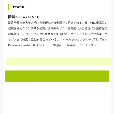
Profile
関 聡 S a t o s h i S e k i
洗足学園音楽大学大学院音楽研究科修士課程を首席で修了。修了時に最高位の
成績を修めグランプリを受賞。国内外のソロ・室内楽における現代音楽作品の
新作初演・レコーディングに多数参加するなど、クラシックから現代音楽、ポ
ップスまで幅広く活動を行なっている。「パーカッショングループ72」Touch
Percussion Quartet」各メンバー。「Zildjian」「Majestic」アーティスト。