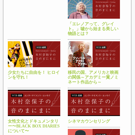
「エレノアって、グレイ
ト。」嘘から始まる美しい
物語とは？
少女たちに自由を！ ヒロイ
移民の国、アメリカと映画
ンを守れ！
の関係～アカデミー賞ノミ
ネート作品から～
女性文化とドキュメンタリ
シネマカウンセリング
ー〜BLACK BOX DIARIES
について〜