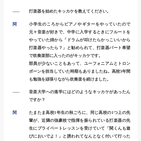
――
打楽器を始めたキッカケを教えてください。
関
小学生のころからピアノやギターをやっていたので
元々音楽が好きで、中学に入学するときにフルートを
やっていた姉から「ドラムが叩けたらかっこいいから
打楽器やったら？」と勧められて、打楽器パート希望
で吹奏楽部に入ったのがキッカケです。
部員が少ないこともあって、ユーフォニアムとトロン
ボーンを担当していた時期もありましたね。高校3年間
も勉強を頑張りながら吹奏楽を続けました。
――
音楽大学への進学にはどのようなキッカケがあったん
ですか？
関
たまたま高校1年生の秋ごろに、同じ高校の1つ上の先
輩が、近隣の強豪校で指揮を振られている打楽器の先
生にプライベートレッスンを受けていて「関くんも遊
びにおいでよ！」と誘われてなんとなく付いて行った