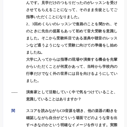
んです。見学だけのつもりだったのがレッスンを受け
させてもらえることになって、そのまま生徒としてご
指導いただくことになりました。
2、3回めくらいのレッスンで進路のことを聞かれ、そ
のときに先生の提案もあって初めて音大受験を意識し
ました。そこから受験科目である楽典や聴音のレッス
ンなど通うようになって受験に向けての準備をし始め
ましたね。
大学に入ってからは指導の現場や演奏する機会を先輩
からいただくことが何度かあって、当時から学校内の
行事だけでなく外の世界には目を向けるようにしてい
ました。
――
演奏家として活動していく中で気をつけていること、
意識していることはありますか？
関
スコアを読みながらCD音源を聴き、他の楽器の動きを
確認しながら自分がどういう場面でどのような音を出
すべきなのかという明確なイメージを作ります。実際