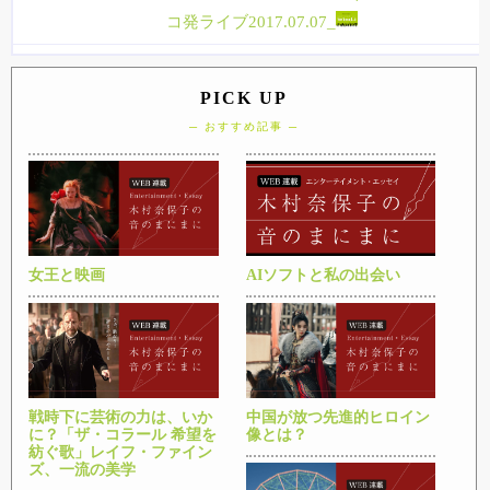
コ発ライブ2017.07.07_
PICK UP
─ おすすめ記事 ─
女王と映画
AIソフトと私の出会い
戦時下に芸術の力は、いか
中国が放つ先進的ヒロイン
に？「ザ・コラール 希望を
像とは？
紡ぐ歌」レイフ・ファイン
ズ、一流の美学