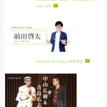
mini 38号_
Interview for Future│前田啓太_