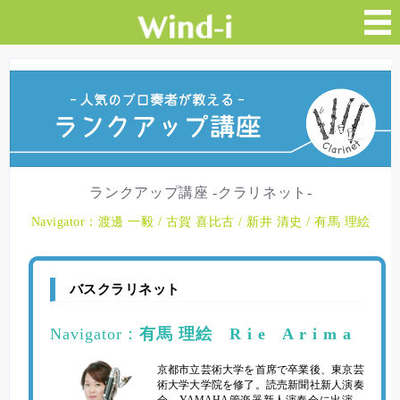
ランクアップ講座 -クラリネット-
Navigator：渡邊 一毅 / 古賀 喜比古 / 新井 清史 / 有馬 理絵
バスクラリネット
Navigator：
有馬 理絵 R i e A r i m a
京都市立芸術大学を首席で卒業後、東京芸
術大学大学院を修了。読売新聞社新人演奏