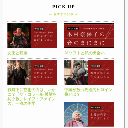
PICK UP
─ おすすめ記事 ─
女王と映画
AIソフトと私の出会い
戦時下に芸術の力は、いか
中国が放つ先進的ヒロイン
に？「ザ・コラール 希望を
像とは？
紡ぐ歌」レイフ・ファイン
ズ、一流の美学