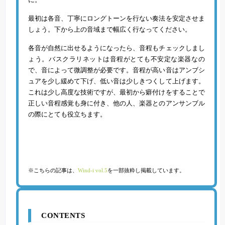
最初は各音、丁寧にロングトーンを行ない奏法を安定させま
しょう。下から上の音域まで幅広く行なってください。
各音が自然に出せるようになったら、音程もチェックしまし
ょう。バスクラリネットは音程がとても不安定な楽器なの
で、音によって微調整が必要です。音程が高い音はアンブシ
ュアを少し緩めて下げ、低い音は少しきつくして上げます。
これは少し高度な技術ですが、最初から癖付けをすることで
正しい音程感覚も身に付き、他の人、楽器とのアンサンブル
の際にとても役立ちます。
※こちらの記事は、
Wind-i vol.5
を一部抜粋し掲載しています。
CONTENTS