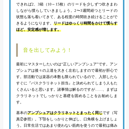
できれば2、3箱（10～15枚）のリードを少しずつ吹きまわ
しながら慣らしていきましょう。2〜3週間経つとリードの
状態も落ち着いてきて、ある程度の時間吹き続けることがで
きるようになります。
リードはゆっくり時間をかけて慣らす
ほど、安定感が増します。
音を出してみよう！
最初にマスターしたいのは“正しいアンブシュア”です。アン
ブシュアは後々の上達を大きく左右しますので最初が肝心で
す。部活動では楽器の本数も限られているので、入部したら
すぐに『バスクラリネット担当』と決められてしまう人もた
くさんいると思います。諸事情は解るのですが……、まずは
クラリネットでしっかりと基礎を固めることをお勧めしま
す。
基本の
アンブシュアはクラリネットとまったく同じ
です（写
真②参照）。下顎をしっかりと伸ばし、口角横を上げましょ
う。日常生活ではあまり使わない筋肉を使うので最初は痛み