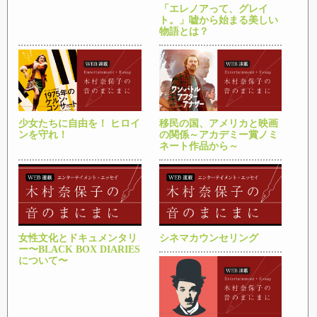
「エレノアって、グレイ
ト。」嘘から始まる美しい
物語とは？
少女たちに自由を！ ヒロイ
移民の国、アメリカと映画
ンを守れ！
の関係～アカデミー賞ノミ
ネート作品から～
女性文化とドキュメンタリ
シネマカウンセリング
ー〜BLACK BOX DIARIES
について〜