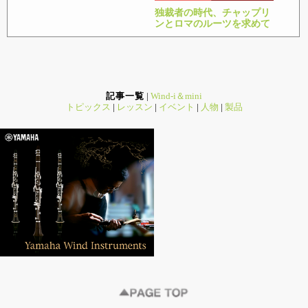
独裁者の時代、チャップリ
ンとロマのルーツを求めて
記事一覧
|
Wind-i＆mini
トピックス
|
レッスン
|
イベント
|
人物
|
製品