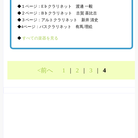
◆１ページ：E♭クラリネット 渡邊 一毅
◆２ページ：B♭クラリネット 古賀 喜比古
◆３ページ：アルトクラリネット 新井 清史
◆4ページ：バスクラリネット 有馬 理絵
◆
すべての楽器を見る
<前へ
1
|
2
|
3
|
4