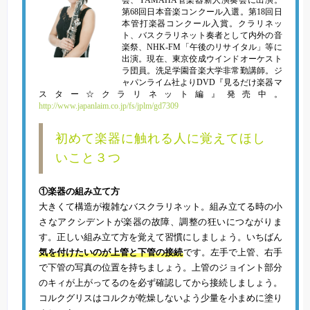
会、YAMAHA管楽器新人演奏会に出演。
第68回日本音楽コンクール入選。第18回日
本管打楽器コンクール入賞。クラリネッ
ト、バスクラリネット奏者として内外の音
楽祭、NHK-FM「午後のリサイタル」等に
出演。現在、東京佼成ウインドオーケスト
ラ団員。洗足学園音楽大学非常勤講師。ジ
ャパンライム社よりDVD『見るだけ楽器マ
スター☆クラリネット編』発売中。
http://www.japanlaim.co.jp/fs/jplm/gd7309
初めて楽器に触れる人に覚えてほし
いこと３つ
①楽器の組み立て方
大きくて構造が複雑なバスクラリネット。組み立てる時の小
さなアクシデントが楽器の故障、調整の狂いにつながりま
す。正しい組み立て方を覚えて習慣にしましょう。いちばん
気を付けたいのが上管と下管の接続
です。左手で上管、右手
で下管の写真の位置を持ちましょう。上管のジョイント部分
のキィが上がってるのを必ず確認してから接続しましょう。
コルクグリスはコルクが乾燥しないよう少量を小まめに塗り