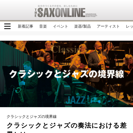
新着記事
音楽
イベント
楽器/製品
アーティスト
レ
クラシックとジャズの境界線
クラシックとジャズの奏法における差