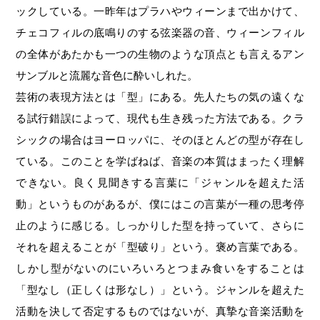
ックしている。一昨年はプラハやウィーンまで出かけて、
チェコフィルの底鳴りのする弦楽器の音、ウィーンフィル
の全体があたかも一つの生物のような頂点とも言えるアン
サンブルと流麗な音色に酔いしれた。
芸術の表現方法とは「型」にある。先人たちの気の遠くな
る試行錯誤によって、現代も生き残った方法である。クラ
シックの場合はヨーロッパに、そのほとんどの型が存在し
ている。このことを学ばねば、音楽の本質はまったく理解
できない。良く見聞きする言葉に「ジャンルを超えた活
動」というものがあるが、僕にはこの言葉が一種の思考停
止のように感じる。しっかりした型を持っていて、さらに
それを超えることが「型破り」という。褒め言葉である。
しかし型がないのにいろいろとつまみ食いをすることは
「型なし（正しくは形なし）」という。ジャンルを超えた
活動を決して否定するものではないが、真摯な音楽活動を