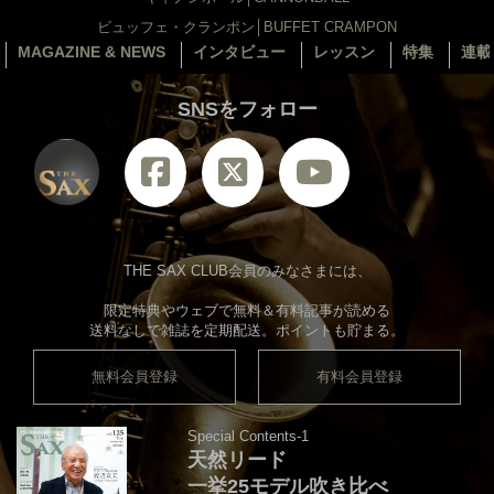
ビュッフェ・クランポン│BUFFET CRAMPON
MAGAZINE & NEWS
インタビュー
レッスン
特集
連載
SNSをフォロー
THE SAX CLUB会員のみなさまには、
限定特典やウェブで無料＆有料記事が読める
送料なしで雑誌を定期配送。ポイントも貯まる。
無料会員登録
有料会員登録
Special Contents-1
天然リード
一挙25モデル吹き比べ