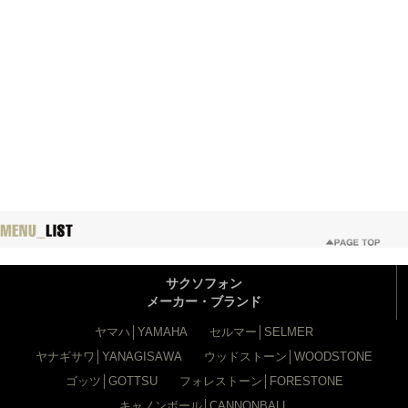
サクソフォン
メーカー・ブランド
ヤマハ│YAMAHA
セルマー│SELMER
ヤナギサワ│YANAGISAWA
ウッドストーン│WOODSTONE
ゴッツ│GOTTSU
フォレストーン│FORESTONE
キャノンボール│CANNONBALL