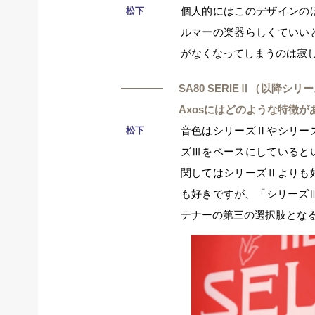
個人的にはこのデザインの
松下
ルマーの楽器らしくていい
がなくなってしまうのは寂
―
SA80 SERIEⅡ（以降
Axosにはどのような特徴が
音色はシリーズⅡやシリー
松下
ズⅢをベースにしていると
関してはシリーズⅡよりも
も好きですが、「シリーズⅢ
テナーの第三の選択肢とな