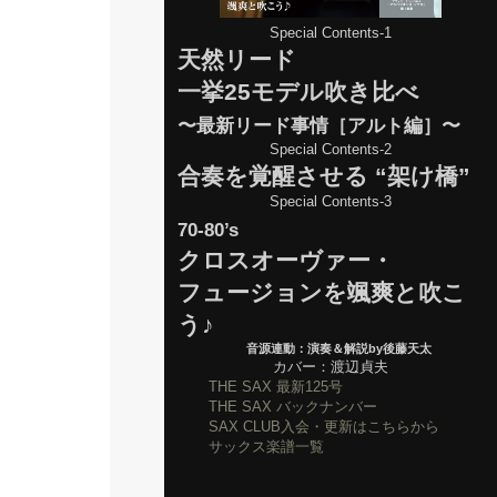
Special Contents-1
天然リード
一挙25モデル吹き比べ
〜最新リード事情［アルト編］〜
Special Contents-2
合奏を覚醒させる “架け橋”
Special Contents-3
70-80’s
クロスオーヴァー・
フュージョンを颯爽と吹こ
う♪
音源連動：演奏＆解説by後藤天太
カバー：渡辺貞夫
THE SAX 最新125号
THE SAX バックナンバー
SAX CLUB入会・更新はこちらから
サックス楽譜一覧