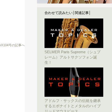
合わせて読みたい│関連記事│
SAX104号の記事へ
SELMER Paris Supreme（シュプ
レーム）アルトサクソフォン誕
生！
アドルフ・サックスの伝統を継承
するエボナイトとメタルのハイブ
リッドマウスピース