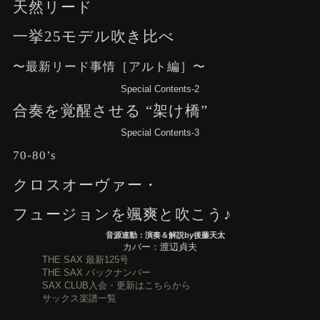
天然リード
一挙25モデル吹き比べ
〜最新リード事情［アルト編］〜
Special Contents-2
合奏を覚醒させる “架け橋”
Special Contents-3
70-80’s
クロスオーヴァー・
フュージョンを颯爽と吹こう♪
音源連動：演奏＆解説by後藤天太
カバー：渡辺貞夫
THE SAX 最新125号
THE SAX バックナンバー
SAX CLUB入会・更新はこちらから
サックス楽譜一覧