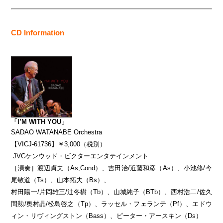
CD Information
「I’M WITH YOU」
SADAO WATANABE Orchestra
【VICJ-61736】￥3,000（税別）
JVCケンウッド・ビクターエンタテインメント
［演奏］渡辺貞夫（As,Cond）、吉田治/近藤和彦（As）、小池修/今
尾敏道（Ts）、山本拓夫（Bs）、
村田陽一/片岡雄三/辻冬樹（Tb）、山城純子（BTb）、西村浩二/佐久
間勲/奥村晶/松島啓之（Tp）、ラッセル・フェランテ（Pf）、エドウ
ィン・リヴィングストン（Bass）、ピーター・アースキン（Ds）