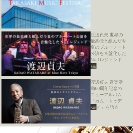
渡辺貞夫 世界の
最高峰と組んだ今
夏のブルーノート
公演を音盤化した
No.1レジェンド
渡辺貞夫 音楽活
動60周年記念の
ニューアルバム
「カム・トゥデ
イ」を語る