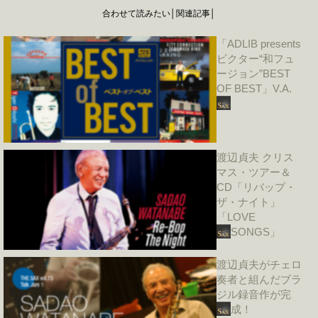
合わせて読みたい│関連記事│
「ADLIB presents
ビクター“和フュ
ージョン”BEST
OF BEST」V.A.
渡辺貞夫 クリス
マス・ツアー＆
CD「リバップ・
ザ・ナイト」
「LOVE
SONGS」
渡辺貞夫がチェロ
奏者と組んだブラ
ジル録音作が完
成！