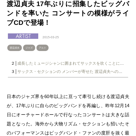
渡辺貞夫 17年ぶりに招集したビッグバ
ンドを率いた コンサートの模様がライ
ブCDで登場！
2015-03-25
渡辺貞夫
ジャズ
アルト
２│
成長したミュージシャンに囲まれてサックスを吹くことに専念
３│
サックス・セクションの メンバーが寄せた 渡辺貞夫へのメッセージ
日本のジャズ界を60年以上に亘って牽引し続ける渡辺貞夫
が、17年ぶりに自らのビッグバンドを再編し、昨年12月14
日にオーチャードホールで行なったコンサートは大きな話
題となった。海外から大物リズム・セクションも招いたそ
のパフォーマンスはビッグバンド・ファンの度肝を抜く最