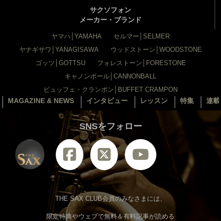
サクソフォン
メーカー・ブランド
ヤマハ│YAMAHA
セルマー│SELMER
ヤナギサワ│YANAGISAWA
ウッドストーン│WOODSTONE
ゴッツ│GOTTSU
フォレストーン│FORESTONE
キャノンボール│CANNONBALL
ビュッフェ・クランポン│BUFFET CRAMPON
MAGAZINE & NEWS
インタビュー
レッスン
特集
連載
SNSをフォロー
THE SAX CLUB会員のみなさまには、
限定特典やウェブで無料＆有料記事が読める