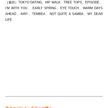
［曲目］TOKYO DATING、HIP WALK、TREE TOPS、EPISODE、
I’M WITH YOU、 EARLY SPRING、EYE TOUCH、WARM DAYS
AHEAD、AIRY、TEMBEA、NOT QUITE A SAMBA、MY DEAR
LIFE
次ページにインタビュー続く