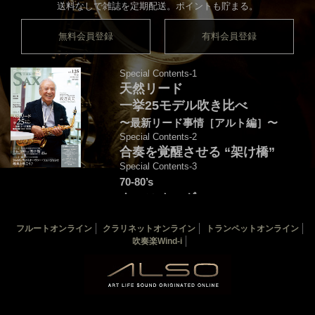
送料なしで雑誌を定期配送。ポイントも貯まる。
無料会員登録
有料会員登録
Special Contents-1
天然リード
一挙25モデル吹き比べ
〜最新リード事情［アルト編］〜
Special Contents-2
合奏を覚醒させる “架け橋”
Special Contents-3
70-80’s
クロスオーヴァー・
フュージョンを颯爽と吹こう♪
フルートオンライン
クラリネットオンライン
トランペットオンライン
音源連動：演奏＆解説by後藤天太
吹奏楽Wind-i
カバー：渡辺貞夫
THE SAX 最新125号
THE SAX バックナンバー
サックス楽譜一覧