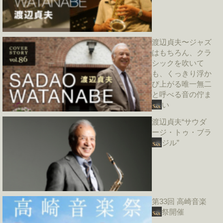
渡辺貞夫〜ジャズ
はもちろん、クラ
シックを吹いて
も、くっきり浮か
び上がる唯一無二
と呼べる音の佇ま
い
渡辺貞夫“サウダ
ージ・トゥ・ブラ
ジル”
第33回 高崎音楽
祭開催