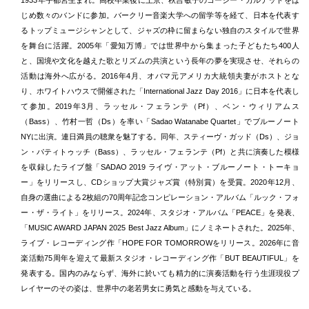
1933年宇都宮生まれ。高校卒業後に上京、秋吉敏子のコージー・カルテットをは
じめ数々のバンドに参加。バークリー音楽大学への留学等を経て、日本を代表す
るトップミュージシャンとして、ジャズの枠に留まらない独自のスタイルで世界
を舞台に活躍。2005年「愛知万博」では世界中から集まった子どもたち400人
と、国境や文化を越えた歌とリズムの共演という長年の夢を実現させ、それらの
活動は海外へ広がる。2016年4月、オバマ元アメリカ大統領夫妻がホストとな
り、ホワイトハウスで開催された「International Jazz Day 2016」に日本を代表し
て参加。2019年3月、ラッセル・フェランテ（Pf）、ベン・ウィリアムス
（Bass）、竹村一哲（Ds）を率い「Sadao Watanabe Quartet」でブルーノート
NYに出演。連日満員の聴衆を魅了する。同年、スティーヴ・ガッド（Ds）、ジョ
ン・パティトゥッチ（Bass）、ラッセル・フェランテ（Pf）と共に演奏した模様
を収録したライブ盤「SADAO 2019 ライヴ・アット・ブルーノート・トーキョ
ー」をリリースし、CDショップ大賞ジャズ賞（特別賞）を受賞。2020年12月、
自身の選曲による2枚組の70周年記念コンピレーション・アルバム「ルック・フォ
ー・ザ・ライト」をリリース。2024年、スタジオ・アルバム「PEACE」を発表、
「MUSIC AWARD JAPAN 2025 Best Jazz Album」にノミネートされた。2025年、
ライブ・レコーディング作「HOPE FOR TOMORROWをリリース。2026年に音
楽活動75周年を迎えて最新スタジオ・レコーディング作「BUT BEAUTIFUL」を
発表する。国内のみならず、海外に於いても精力的に演奏活動を行う生涯現役プ
レイヤーのその姿は、世界中の老若男女に勇気と感動を与えている。