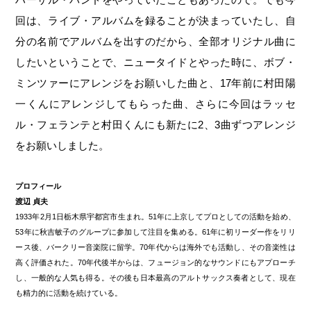
回は、ライブ・アルバムを録ることが決まっていたし、自
分の名前でアルバムを出すのだから、全部オリジナル曲に
したいということで、ニュータイドとやった時に、ボブ・
ミンツァーにアレンジをお願いした曲と、17年前に村田陽
一くんにアレンジしてもらった曲、さらに今回はラッセ
ル・フェランテと村田くんにも新たに2、3曲ずつアレンジ
をお願いしました。
プロフィール
渡辺 貞夫
1933年2月1日栃木県宇都宮市生まれ。51年に上京してプロとしての活動を始め、
53年に秋吉敏子のグループに参加して注目を集める。61年に初リーダー作をリリ
ース後、バークリー音楽院に留学。70年代からは海外でも活動し、その音楽性は
高く評価された。70年代後半からは、フュージョン的なサウンドにもアプローチ
し、一般的な人気も得る。その後も日本最高のアルトサックス奏者として、現在
も精力的に活動を続けている。