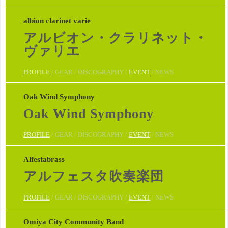
albion clarinet varie
アルビオン・クラリネット・
ヴァリエ
PROFILE
/ GEAR / DISCOGRAPHY /
EVENT
/ NEWS
Oak Wind Symphony
Oak Wind Symphony
PROFILE
/ GEAR / DISCOGRAPHY /
EVENT
/ NEWS
Alfestabrass
アルフェスタ吹奏楽団
PROFILE
/ GEAR / DISCOGRAPHY /
EVENT
/ NEWS
Omiya City Community Band