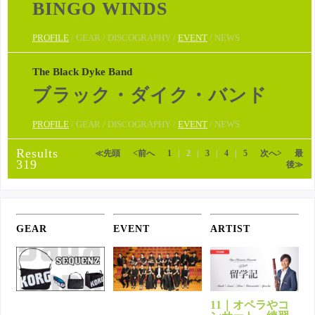
BINGO WINDS
PROFILE
/ GEAR / DISCOGRAPHY /
EVENT
/ NEWS
The Black Dyke Band
ブラック・ダイク・バンド
PROFILE
/ GEAR / DISCOGRAPHY /
EVENT
/ NEWS
Results
≪先頭
<前へ
1
|
2
|
3
|
4
|
5
次へ>
最
319
後≫
GEAR
EVENT
ARTIST
11｜オペラやコ