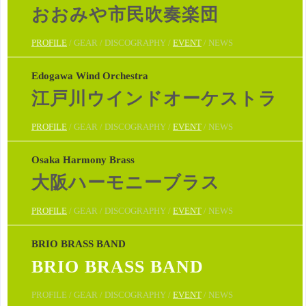
おおみや市民吹奏楽団
PROFILE
/ GEAR / DISCOGRAPHY /
EVENT
/ NEWS
Edogawa Wind Orchestra
江戸川ウインドオーケストラ
PROFILE
/ GEAR / DISCOGRAPHY /
EVENT
/ NEWS
Osaka Harmony Brass
大阪ハーモニーブラス
PROFILE
/ GEAR / DISCOGRAPHY /
EVENT
/ NEWS
BRIO BRASS BAND
BRIO BRASS BAND
PROFILE / GEAR / DISCOGRAPHY /
EVENT
/ NEWS