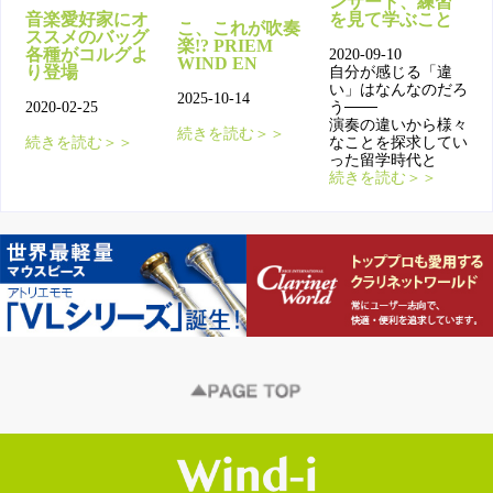
ンサート、練習
音楽愛好家にオ
を見て学ぶこと
こ、これが吹奏
ススメのバッグ
楽!? PRIEM
各種がコルグよ
2020-09-10
WIND EN
り登場
自分が感じる「違
い」はなんなのだろ
2025-10-14
2020-02-25
う───
演奏の違いから様々
続きを読む＞＞
続きを読む＞＞
なことを探求してい
った留学時代と
続きを読む＞＞