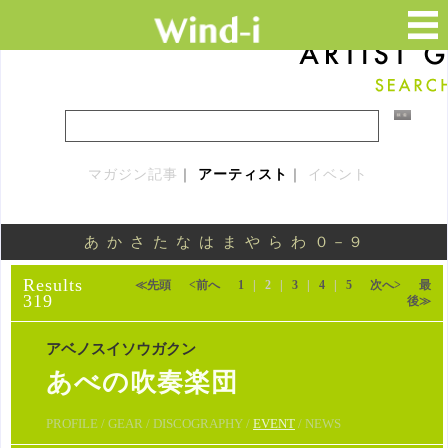
マガジン記事
｜
アーティスト
｜
イベント
あ
か
さ
た
な
は
ま
や
ら
わ
０－９
Results
≪先頭
<前へ
1
|
2
|
3
|
4
|
5
次へ>
最
319
後≫
アベノスイソウガクン
あべの吹奏楽団
PROFILE / GEAR / DISCOGRAPHY /
EVENT
/ NEWS