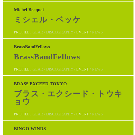
Michel Becquet
ミシェル・ベッケ
PROFILE
/ GEAR / DISCOGRAPHY /
EVENT
/ NEWS
BrassBandFellows
BrassBandFellows
PROFILE
/ GEAR / DISCOGRAPHY /
EVENT
/ NEWS
BRASS EXCEED TOKYO
ブラス・エクシード・トウキ
ョウ
PROFILE
/ GEAR / DISCOGRAPHY /
EVENT
/ NEWS
BINGO WINDS