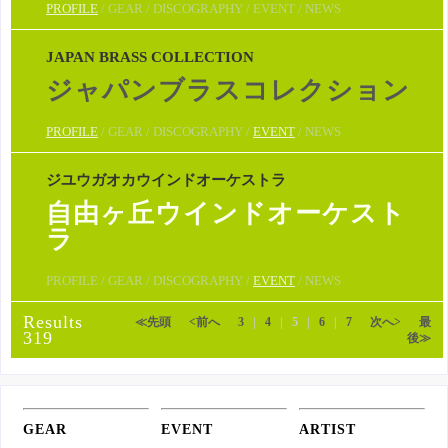
PROFILE
/ GEAR / DISCOGRAPHY / EVENT / NEWS
JAPAN BRASS COLLECTION
ジャパンブラスコレクション
PROFILE
/ GEAR / DISCOGRAPHY /
EVENT
/ NEWS
ジユウガオカウインドオーケストラ
自由ヶ丘ウインドオーケスト
ラ
PROFILE / GEAR / DISCOGRAPHY /
EVENT
/ NEWS
Results
≪先頭
<前へ
3
|
4
|
5
|
6
|
7
次へ>
最
319
後≫
GEAR
EVENT
ARTIST