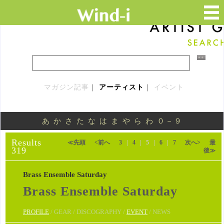
マガジン記事
｜
アーティスト
｜
イベント
あ
か
さ
た
な
は
ま
や
ら
わ
０－９
Results
≪先頭
<前へ
3
|
4
|
5
|
6
|
7
次へ>
最
319
後≫
Brass Ensemble Saturday
Brass Ensemble Saturday
PROFILE
/ GEAR / DISCOGRAPHY /
EVENT
/ NEWS