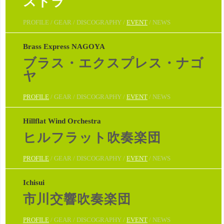
ストラ
PROFILE / GEAR / DISCOGRAPHY /
EVENT
/ NEWS
Brass Express NAGOYA
ブラス・エクスプレス・ナゴ
ヤ
PROFILE
/ GEAR / DISCOGRAPHY /
EVENT
/ NEWS
Hillflat Wind Orchestra
ヒルフラット吹奏楽団
PROFILE
/ GEAR / DISCOGRAPHY /
EVENT
/ NEWS
Ichisui
市川交響吹奏楽団
PROFILE
/ GEAR / DISCOGRAPHY /
EVENT
/ NEWS