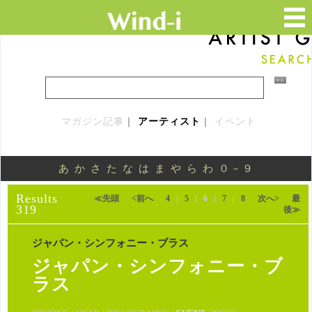
マガジン記事
｜
アーティスト
｜
イベント
あ
か
さ
た
な
は
ま
や
ら
わ
０－９
Results
≪先頭
<前へ
4
|
5
|
6
|
7
|
8
次へ>
最
319
後≫
ジャパン・シンフォニー・ブラス
ジャパン・シンフォニー・ブ
ラス