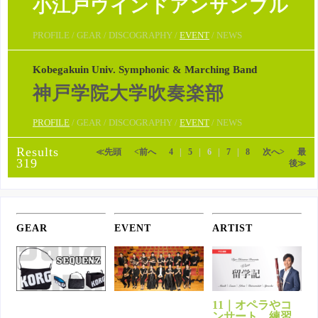
小江戸ウインドアンサンブル
PROFILE / GEAR / DISCOGRAPHY /
EVENT
/ NEWS
Kobegakuin Univ. Symphonic & Marching Band
神戸学院大学吹奏楽部
PROFILE
/ GEAR / DISCOGRAPHY /
EVENT
/ NEWS
Results
≪先頭
<前へ
4
|
5
|
6
|
7
|
8
次へ>
最
319
後≫
GEAR
EVENT
ARTIST
11｜オペラやコ
ンサート、練習