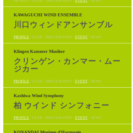
PROFILE / GEAR / DISCOGRAPHY /
EVENT
/ NEWS
KAWAGUCHI WIND ENSEMBLE
川口ウィンドアンサンブル
PROFILE
/ GEAR / DISCOGRAPHY /
EVENT
/ NEWS
Klingen Kammer Musiker
クリンゲン・カンマー・ムー
ジカー
PROFILE
/ GEAR / DISCOGRAPHY /
EVENT
/ NEWS
Kashiwa Wind Symphony
柏 ウインド シンフォニー
PROFILE
/ GEAR / DISCOGRAPHY /
EVENT
/ NEWS
KONANDAI Musique d'Harmonie