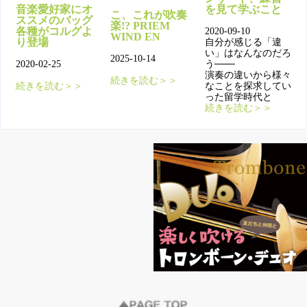
音楽愛好家にオ
を見て学ぶこと
こ、これが吹奏
ススメのバッグ
楽!? PRIEM
各種がコルグよ
2020-09-10
WIND EN
り登場
自分が感じる「違
い」はなんなのだろ
2025-10-14
2020-02-25
う───
演奏の違いから様々
続きを読む＞＞
続きを読む＞＞
なことを探求してい
った留学時代と
続きを読む＞＞