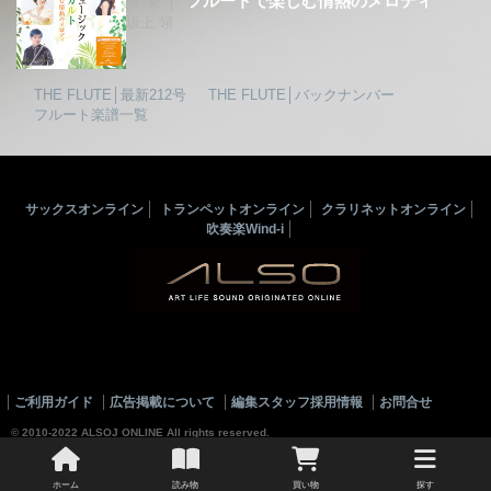
フルートで楽しむ情熱のメロディ
夕果│
坂上 領
THE FLUTE│最新212号
THE FLUTE│バックナンバー
フルート楽譜一覧
サックスオンライン
トランペットオンライン
クラリネットオンライン
吹奏楽Wind-i
ご利用ガイド
広告掲載について
編集スタッフ採用情報
お問合せ
© 2010-2022 ALSOJ ONLINE All rights reserved.
ホーム
読み物
買い物
探す