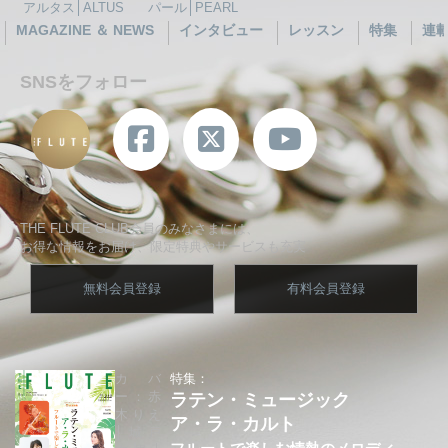
アルタス│ALTUS
パール│PEARL
MAGAZINE ＆ NEWS
インタビュー
レッスン
特集
連
SNSをフォロー
THE FLUTE CLUB会員のみなさまには、
お得な情報をお届け、限定特典やサービスも充実
無料会員登録
有料会員登録
カバ
特集：
ー：赤
ラテン・ミュージック
木りえ
ア・ラ・カルト
│城戸