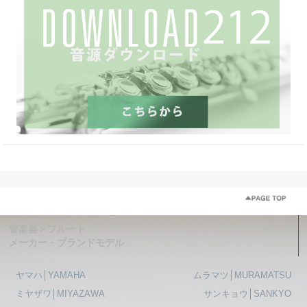
管楽器＞フルート
メーカー・ブランドモデル
ヤマハ│YAMAHA
ムラマツ│MURAMATSU
ミヤザワ│MIYAZAWA
サンキョウ│SANKYO