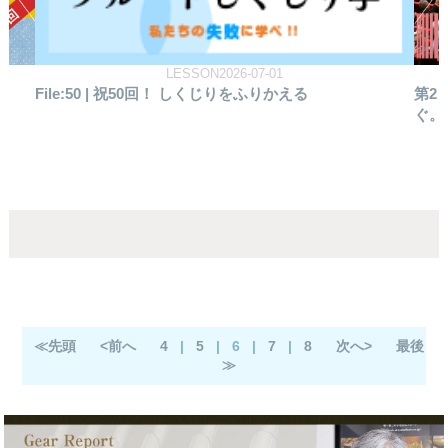
REPORT2026-06-19
第2回 とちぎフルートフェスティバル 音楽で世界を繋
フ
ぐ。栃木と台湾、そして未来へ
込む
≪先頭
<前へ
4
|
5
|
6
|
7
|
8
次へ>
最後
≫