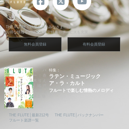
THE FLUTE CLUB会員のみなさまには、
お得な情報をお届け、限定特典やサービスも充実
無料会員登録
有料会員登録
カバ
特集：
ー：赤
ラテン・ミュージック
木りえ
ア・ラ・カルト
│城戸
フルートで楽しむ情熱のメロディ
夕果│
坂上 領
THE FLUTE│最新212号
THE FLUTE│バックナンバー
フルート楽譜一覧