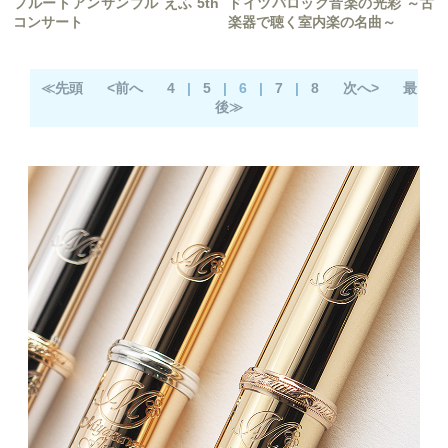
フルートアンサンブル えふ 5th
ドイツバロック音楽の光彩 ～古
コンサート
楽器で聴く室内楽の名曲～
≪先頭
<前へ
4
|
5
|
6
|
7
|
8
次へ>
最
後≫