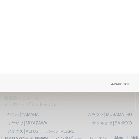
管楽器＞フルート
メーカー・ブランドモデル
ヤマハ│YAMAHA
ムラマツ│MURAMATSU
ミヤザワ│MIYAZAWA
サンキョウ│SANKYO
アルタス│ALTUS
パール│PEARL
MAGAZINE ＆ NEWS
インタビュー
レッスン
特集
連