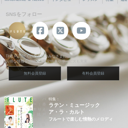
SNSをフォロー
THE FLUTE CLUB会員のみなさまには、
お得な情報をお届け、限定特典やサービスも充実
無料会員登録
有料会員登録
カバ
特集：
ー：赤
ラテン・ミュージック
木りえ
ア・ラ・カルト
│城戸
フルートで楽しむ情熱のメロディ
夕果│
坂上 領