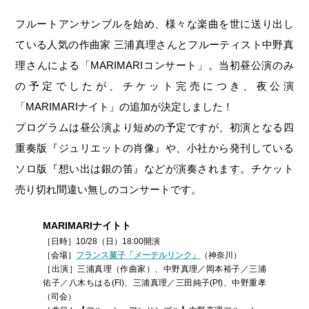
フルートアンサンブルを始め、様々な楽曲を世に送り出し
ている人気の作曲家 三浦真理さんとフルーティスト中野真
理さんによる「MARIMARIコンサート」。当初昼公演のみ
の予定でしたが、チケット完売につき、夜公演
「MARIMARIナイト」の追加が決定しました！
プログラムは昼公演より短めの予定ですが、初演となる四
重奏版『ジュリエットの肖像』や、小社から発刊している
ソロ版『想い出は銀の笛』などが演奏されます。チケット
売り切れ間違い無しのコンサートです。
MARIMARIナイトト
［日時］10/28（日）18:00開演
［会場］
フランス菓子「メーテルリンク」
（神奈川）
［出演］三浦真理（作曲家）、中野真理／岡本裕子／三浦
佑子／八木ちはる(Fl)、三浦真理／三田純子(Pf)、中野重孝
（司会）