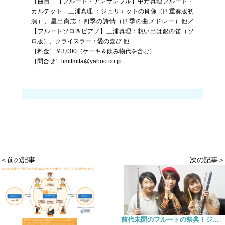
［曲目］【フルート・アンサンブル】中野真理フルート・
カルテット＝三浦真理 ：ジュリエットの肖像（四重奏版初
演）、星出尚志：四季の詩情（四季の曲メドレー）他／
【フルートソロ＆ピアノ】三浦真理：想い出は銀の笛（ソ
ロ版）、クライスラー：愛の喜び 他
［料金］￥3,000（ケーキ＆飲み物代を含む）
［問合せ］limitmita@yahoo.co.jp
＜前の記事
次の記事＞
前代未聞のフルートの祭典！ジャズ、アイリッシュ、プログレッシヴロック フルートカーニバル Vol.1