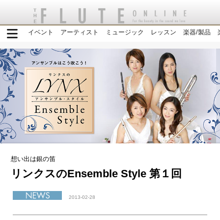
イベント
アーティスト
ミュージック
レッスン
楽器/製品
想い出は銀の笛
リンクスのEnsemble Style 第１回
2013-02-28