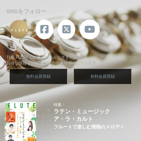
SNSをフォロー
THE FLUTE CLUB会員のみなさまには、
お得な情報をお届け、限定特典やサービスも充実
無料会員登録
有料会員登録
カバ
特集：
ー：赤
ラテン・ミュージック
木りえ
ア・ラ・カルト
│城戸
フルートで楽しむ情熱のメロディ
夕果│
坂上 領