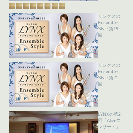
リンクスの
Ensemble
Style 第19
回
リンクスの
Ensemble
Style 第21
回
LYNXの第2
回「Aliveコ
ンサート」