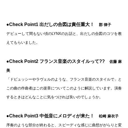
●Check Point1 出だしの合図は責任重大！
郡 律子
デビューして間もない頃のLYNXのお話と、出だしの合図のコツを教
えてもらいました。
●
Check Point2
フランス音楽のスタイルって??
佐藤 麻
美
「ドビュッシーやラヴェルのような、フランス音楽のスタイルで」と
この曲の作曲者はこの楽章についてこのように解説しています。演奏
するときはどんなことに気をつければ良いのでしょうか。
●
Check Point3
中低音にメロディが来た！
松崎 麻衣子
序奏のような部分が終わると、スピーディな感じに曲想ががらりと変